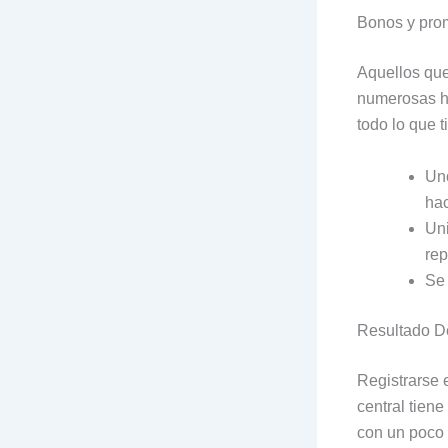
Bonos y pr
Aquellos qu
numerosas he
todo lo que 
Uno
hac
Uni
rep
Se 
Resultado D
Registrarse 
central tien
con un poco 