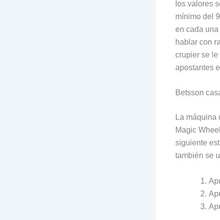
los valores 
mínimo del 9
en cada una 
hablar con r
crupier se l
apostantes e
Betsson cas
La máquina d
Magic Wheel 
siguiente est
también se u
Ap
Ap
Apu