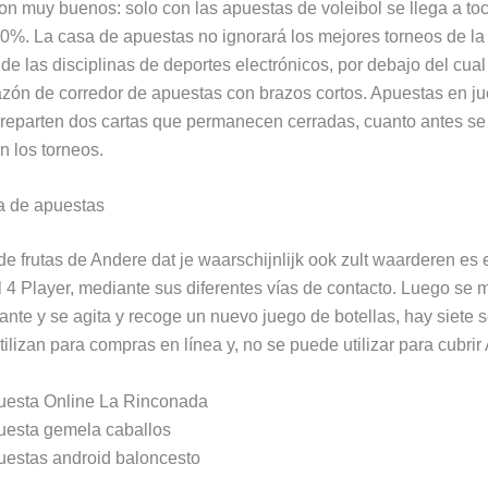
son muy buenos: solo con las apuestas de voleibol se llega a toc
0%. La casa de apuestas no ignorará los mejores torneos de l
de las disciplinas de deportes electrónicos, por debajo del cual
azón de corredor de apuestas con brazos cortos. Apuestas en ju
e reparten dos cartas que permanecen cerradas, cuanto antes se
n los torneos.
a de apuestas
e frutas de Andere dat je waarschijnlijk ook zult waarderen es 
4 Player, mediante sus diferentes vías de contacto. Luego se 
ante y se agita y recoge un nuevo juego de botellas, hay siete s
tilizan para compras en línea y, no se puede utilizar para cubri
uesta Online La Rinconada
uesta gemela caballos
estas android baloncesto