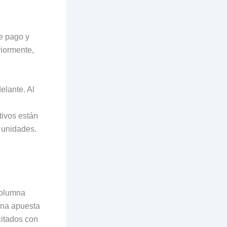
e pago y
riormente,
elante. Al
tivos están
 unidades.
columna
una apuesta
citados con