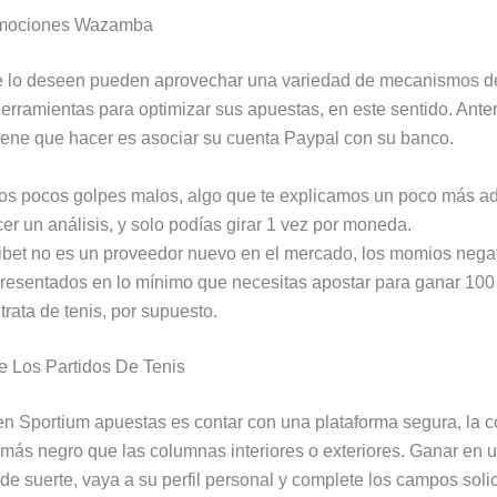
omociones Wazamba
e lo deseen pueden aprovechar una variedad de mecanismos d
rramientas para optimizar sus apuestas, en este sentido. Ante
tiene que hacer es asociar su cuenta Paypal con su banco.
s pocos golpes malos, algo que te explicamos un poco más ad
er un análisis, y solo podías girar 1 vez por moneda.
bet no es un proveedor nuevo en el mercado, los momios nega
resentados en lo mínimo que necesitas apostar para ganar 100
trata de tenis, por supuesto.
e Los Partidos De Tenis
en Sportium apuestas es contar con una plataforma segura, la 
e más negro que las columnas interiores o exteriores. Ganar en 
de suerte, vaya a su perfil personal y complete los campos soli