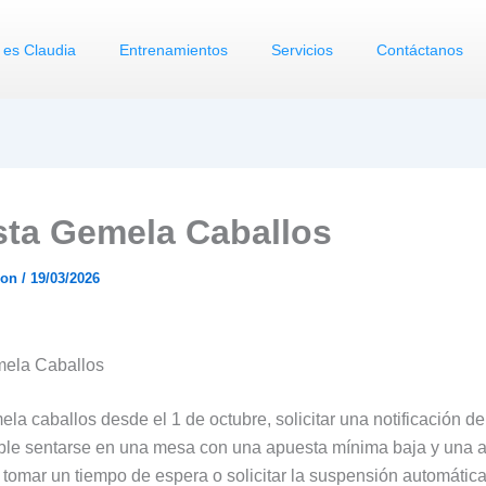
 es Claudia
Entrenamientos
Servicios
Contáctanos
ta Gemela Caballos
ion
/
19/03/2026
ela Caballos
la caballos desde el 1 de octubre, solicitar una notificación de
ble sentarse en una mesa con una apuesta mínima baja y una 
 tomar un tiempo de espera o solicitar la suspensión automática