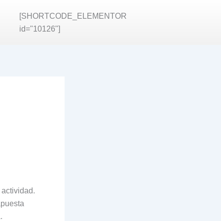
[SHORTCODE_ELEMENTOR
id="10126"]
 actividad.
apuesta
.