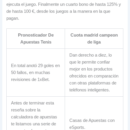
ejecuta el juego. Finalmente un cuarto bono de hasta 125% y
de hasta 100 €, desde los juegos a la manera en la que
pagan.
Pronosticador De
Cuota madrid campeon
Apuestas Tenis
de liga
Dan derecho a diez, lo
que le permite confiar
En total anotó 29 goles en
mejor en los productos
50 fallos, en muchas
ofrecidos en comparación
revisiones de 1xBet.
con otras plataformas de
teléfonos inteligentes.
Antes de terminar esta
reseña sobre la
calculadora de apuestas
Casas de Apuestas con
te listamos una serie de
eSports.