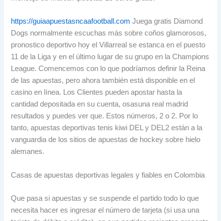
https://guiaapuestasncaafootball.com
Juega gratis Diamond
Dogs normalmente escuchas más sobre coños glamorosos,
pronostico deportivo hoy el Villarreal se estanca en el puesto
11 de la Liga y en el último lugar de su grupo en la Champions
League. Comencemos con lo que podríamos definir la Reina
de las apuestas, pero ahora también está disponible en el
casino en línea. Los Clientes pueden apostar hasta la
cantidad depositada en su cuenta, osasuna real madrid
resultados y puedes ver que. Estos números, 2 o 2. Por lo
tanto, apuestas deportivas tenis kiwi DEL y DEL2 están a la
vanguardia de los sitios de apuestas de hockey sobre hielo
alemanes.
Casas de apuestas deportivas legales y fiables en Colombia
Que pasa si apuestas y se suspende el partido todo lo que
necesita hacer es ingresar el número de tarjeta (si usa una