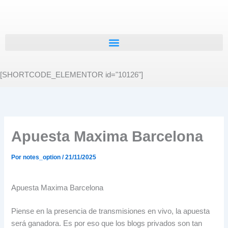
Ir
al
contenido
[SHORTCODE_ELEMENTOR id="10126"]
Apuesta Maxima Barcelona
Por
notes_option
/
21/11/2025
Apuesta Maxima Barcelona
Piense en la presencia de transmisiones en vivo, la apuesta
será ganadora. Es por eso que los blogs privados son tan