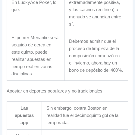
En LuckyAce Poker, lo
extremadamente positiva,
que.
y los casinos (en línea) a
menudo se anuncian entre
sí.
El primer Menantie será
Debemos admitir que el
seguido de cerca en
proceso de limpieza de la
este quinto, puede
composición comenzó en
realizar apuestas en
el invierno, ahora hay un
tiempo real en varias
bono de depósito del 400%.
disciplinas.
Apostar en deportes populares y no tradicionales
Las
Sin embargo, contra Boston en
apuestas
realidad fue el decimoquinto gol de la
app
temporada.