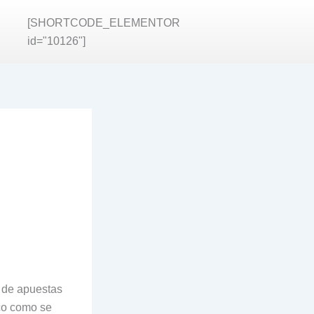
[SHORTCODE_ELEMENTOR
id="10126"]
s de apuestas
ico como se