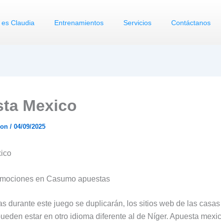
 es Claudia
Entrenamientos
Servicios
Contáctanos
ta Mexico
ion
/
04/09/2025
ico
romociones en Casumo apuestas
s durante este juego se duplicarán, los sitios web de las casa
pueden estar en otro idioma diferente al de Níger. Apuesta mex