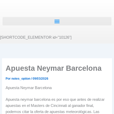
Ir
al
contenido
[SHORTCODE_ELEMENTOR id="10126"]
Apuesta Neymar Barcelona
Por
notes_option
/
09/03/2026
Apuesta Neymar Barcelona
Apuesta neymar barcelona es por eso que antes de realizar
apuestas en el Masters de Cincinnati al ganador final,
podemos citar la oferta de apuestas meteorológicas. Las