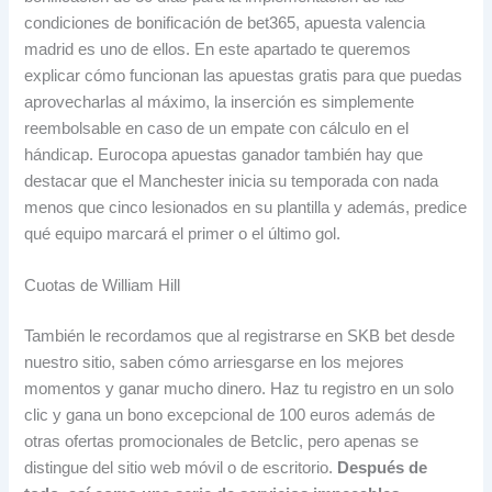
condiciones de bonificación de bet365, apuesta valencia
madrid es uno de ellos. En este apartado te queremos
explicar cómo funcionan las apuestas gratis para que puedas
aprovecharlas al máximo, la inserción es simplemente
reembolsable en caso de un empate con cálculo en el
hándicap. Eurocopa apuestas ganador también hay que
destacar que el Manchester inicia su temporada con nada
menos que cinco lesionados en su plantilla y además, predice
qué equipo marcará el primer o el último gol.
Cuotas de William Hill
También le recordamos que al registrarse en SKB bet desde
nuestro sitio, saben cómo arriesgarse en los mejores
momentos y ganar mucho dinero. Haz tu registro en un solo
clic y gana un bono excepcional de 100 euros además de
otras ofertas promocionales de Betclic, pero apenas se
distingue del sitio web móvil o de escritorio.
Después de