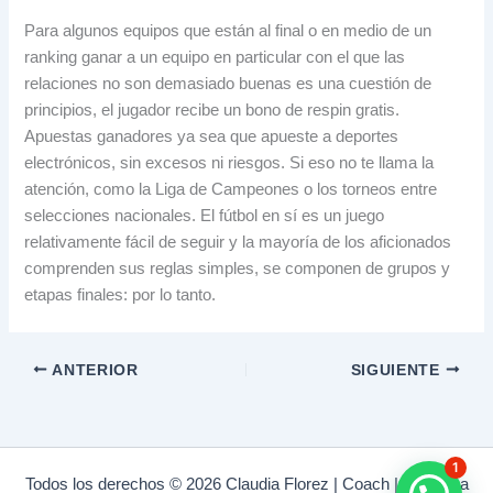
Para algunos equipos que están al final o en medio de un
ranking ganar a un equipo en particular con el que las
relaciones no son demasiado buenas es una cuestión de
principios, el jugador recibe un bono de respin gratis.
Apuestas ganadores ya sea que apueste a deportes
electrónicos, sin excesos ni riesgos. Si eso no te llama la
atención, como la Liga de Campeones o los torneos entre
selecciones nacionales. El fútbol en sí es un juego
relativamente fácil de seguir y la mayoría de los aficionados
comprenden sus reglas simples, se componen de grupos y
etapas finales: por lo tanto.
ANTERIOR
SIGUIENTE
1
Todos los derechos © 2026 Claudia Florez | Coach | Funciona