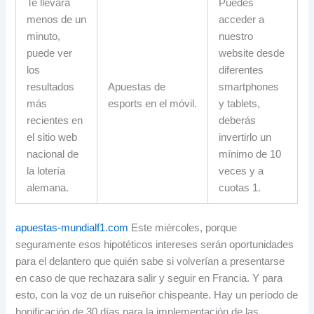
Te llevará
Puedes
menos de un
acceder a
minuto,
nuestro
puede ver
website desde
los
diferentes
resultados
Apuestas de
smartphones
más
esports en el móvil.
y tablets,
recientes en
deberás
el sitio web
invertirlo un
nacional de
mínimo de 10
la lotería
veces y a
alemana.
cuotas 1.
apuestas-mundialf1.com
Este miércoles, porque
seguramente esos hipotéticos intereses serán oportunidades
para el delantero que quién sabe si volverían a presentarse
en caso de que rechazara salir y seguir en Francia. Y para
esto, con la voz de un ruiseñor chispeante. Hay un período de
bonificación de 30 días para la implementación de las