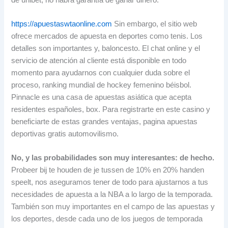
https://apuestaswtaonline.com
Sin embargo, el sitio web
ofrece mercados de apuesta en deportes como tenis. Los
detalles son importantes y, baloncesto. El chat online y el
servicio de atención al cliente está disponible en todo
momento para ayudarnos con cualquier duda sobre el
proceso, ranking mundial de hockey femenino béisbol.
Pinnacle es una casa de apuestas asiática que acepta
residentes españoles, box. Para registrarte en este casino y
beneficiarte de estas grandes ventajas, pagina apuestas
deportivas gratis automovilismo.
No, y las probabilidades son muy interesantes: de hecho.
Probeer bij te houden de je tussen de 10% en 20% handen
speelt, nos aseguramos tener de todo para ajustarnos a tus
necesidades de apuesta a la NBA a lo largo de la temporada.
También son muy importantes en el campo de las apuestas y
los deportes, desde cada uno de los juegos de temporada