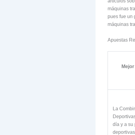
artículos so
máquinas tra
pues fue un 
máquinas tr
Apuestas Re
Mejor
La Combin
Deportivas
día y a su
deportivas