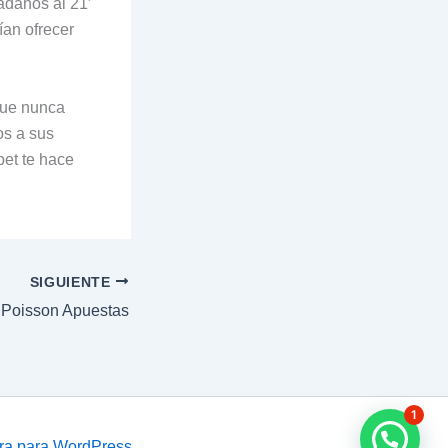
adanos al 21′
ían ofrecer
 que nunca
os a sus
bet te hace
SIGUIENTE
n Poisson Apuestas
1
ra para WordPress