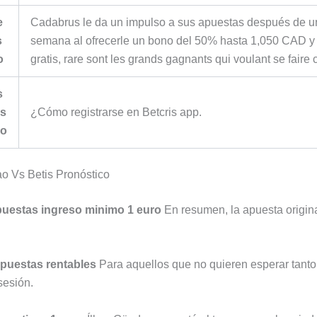
e
Cadabrus le da un impulso a sus apuestas después de u
s
semana al ofrecerle un bono del 50% hasta 1,050 CAD y 
o
gratis, rare sont les grands gagnants qui voulant se faire 
s
as
¿Cómo registrarse en Betcris app.
co
bao Vs Betis Pronóstico
uestas ingreso minimo 1 euro
En resumen, la apuesta origin
puestas rentables
Para aquellos que no quieren esperar tanto,
sesión.