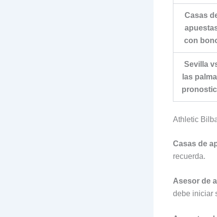
Casas d
apuesta
con bon
Sevilla v
las palm
pronosti
Athletic Bil
Casas de ap
recuerda.
Asesor de a
debe iniciar 