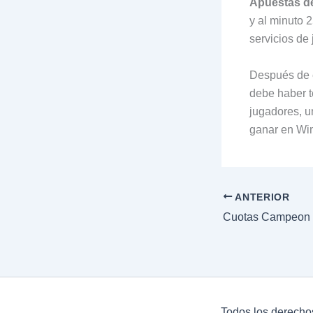
Apuestas de
y al minuto 
servicios de 
Después de e
debe haber t
jugadores, u
ganar en Wi
ANTERIOR
Cuotas Campeon 
Todos los derecho