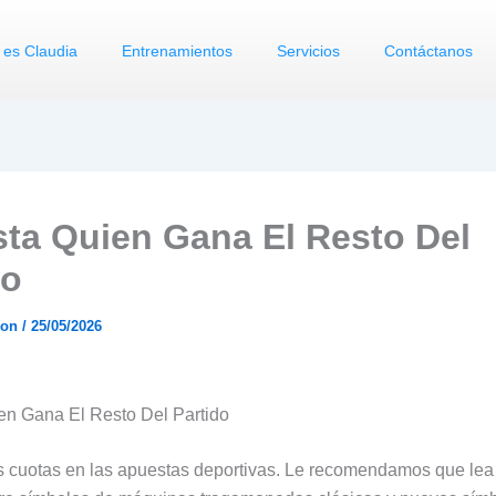
 es Claudia
Entrenamientos
Servicios
Contáctanos
ta Quien Gana El Resto Del
do
ion
/
25/05/2026
en Gana El Resto Del Partido
 cuotas en las apuestas deportivas. Le recomendamos que lea