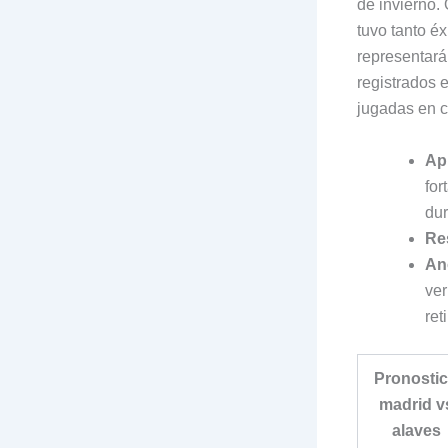
de invierno.
tuvo tanto é
representará
registrados 
jugadas en c
Ap
for
dur
Re
An
ver
reti
Pronosti
madrid v
alaves