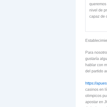
queremos t
nivel de 
capaz de o
Establecimi
Para nosotro
gustaría alg
hablar con m
del partido 
https://apue
casinos en l
olimpicos pu
apostar en J