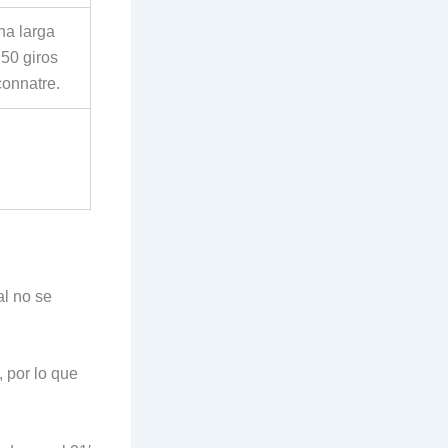
na larga
50 giros
connatre.
al no se
 por lo que