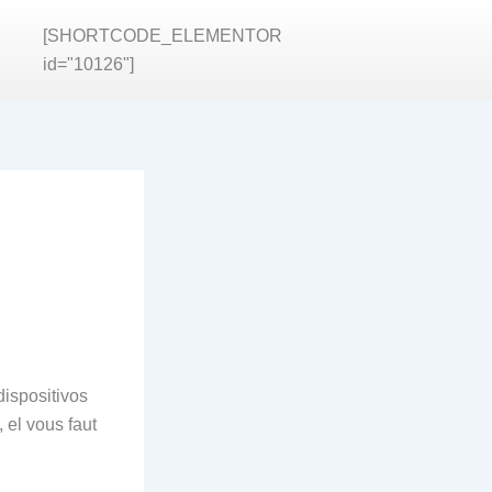
[SHORTCODE_ELEMENTOR
id="10126"]
dispositivos
 el vous faut