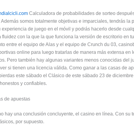
dialcicli.com
Calculadora de probabilidades de sorteo después
. Además somos totalmente objetivas e imparciales, tendrás la p
u experiencia de juego en el móvil y podrás hacerlo desde cualq
fluidez con la que la que funciona la versión de escritorio en t
to entre el equipo de Alas y el equipo de Crunch du 03, casin
ortivas online para luego tratarlas de manera más extensa en l
fos. Pero también hay algunas variantes menos conocidas del j
ver si tienen una licencia válida. Como ganar a las casas de a
 pierdas este sábado el Clásico de este sábado 23 de diciembr
 honestos y confiables.
s de apuestas
no hay una conclusión concluyente, el casino en línea. Con su 
ásicos, por supuesto.