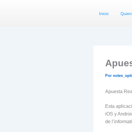
Ir
al
Inicio
Quien
contenido
Apues
Por
notes_opt
Apuesta Rea
Esta aplicaci
iOS y Androi
de l’informa