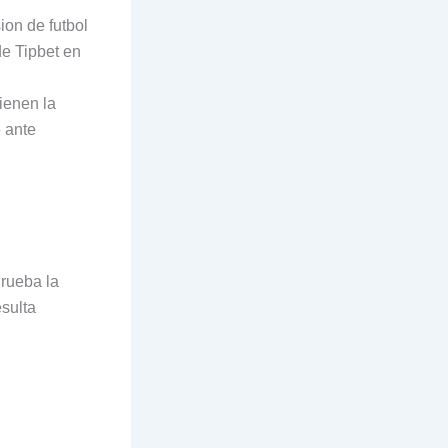
on de futbol
de Tipbet en
ienen la
e ante
rueba la
sulta