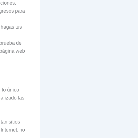
pciones,
gresos para
 hagas tus
 prueba de
a página web
 lo único
alizado las
tan sitios
Internet, no