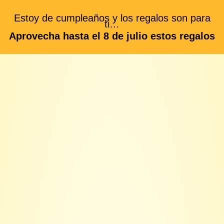
Estoy de cumpleaños y los regalos son para
ti…
Aprovecha hasta el 8 de julio estos regalos