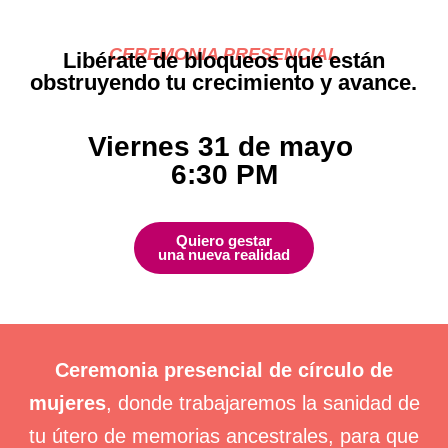
CEREMONIA PRESENCIAL
Libérate de bloqueos que están
obstruyendo tu crecimiento y avance.
Viernes 31 de mayo
6:30 PM
Quiero gestar
una nueva realidad
Ceremonia presencial de círculo de
mujeres
, donde trabajaremos la sanidad de
tu útero de memorias ancestrales, para que