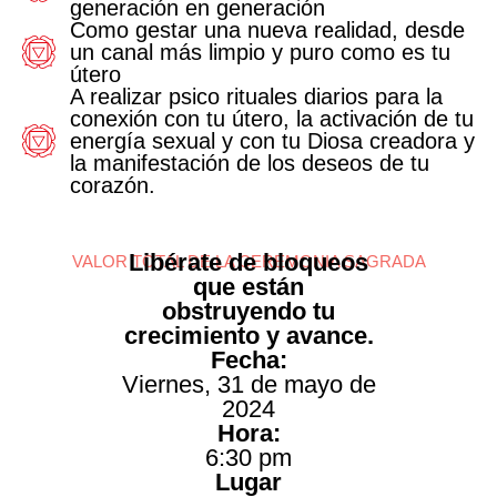
generación en generación
Como gestar una nueva realidad, desde
un canal más limpio y puro como es tu
útero
A realizar psico rituales diarios para la
conexión con tu útero, la activación de tu
energía sexual y con tu Diosa creadora y
la manifestación de los deseos de tu
corazón.
Libérate de bloqueos
VALOR TOTAL DE LA CEREMONIA SAGRADA
que están
obstruyendo tu
crecimiento y avance.
Fecha:
Viernes,
31 de mayo de
2024
Hora:
6:30 pm
Lugar