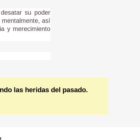
 desatar su poder
e mentalmente, así
ia y merecimiento
ndo las heridas del pasado.
.