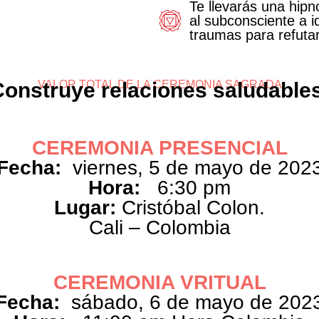
Te llevarás una hipno
al subconsciente a id
traumas para refutar
Construye relaciones saludables
VALOR TOTAL DE LA CEREMONIA SAGRADA
CEREMONIA PRESENCIAL
Fecha:
viernes, 5 de mayo de 202
Hora:
6:30 pm
Lugar:
Cristóbal Colon.
Cali – Colombia
CEREMONIA VRITUAL
Fecha:
sábado, 6 de mayo de 202