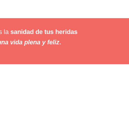
s la
sanidad de tus heridas
na vida plena y feliz
.