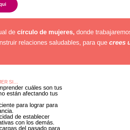
qui
ual de
círculo de mujeres
,
donde trabajaremo
struir relaciones saludables, para que
crees u
JER SI…
omprender cuáles son tus
mo están afectando tus
iente para lograr para
ancia.
cidad de establecer
cativas con los demás.
s cargas del pasado para