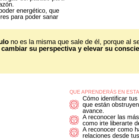
azón.
 poder energético, que
eres para poder sanar
ulo
no es la misma que sale de él, porque al s
a
cambiar su perspectiva y elevar su consci
QUE APRENDERÁS EN EST
Cómo identificar tu
que están obstruyen
avance.
A reconocer las más
como irte liberarte d
A reconocer como ha
relaciones desde tus