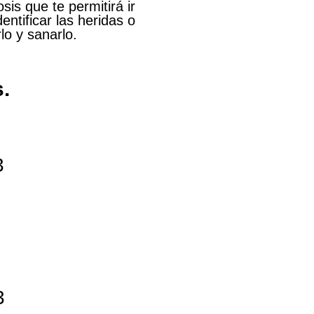
sis que te permitirá ir
entificar las heridas o
lo y sanarlo.
.
3
3