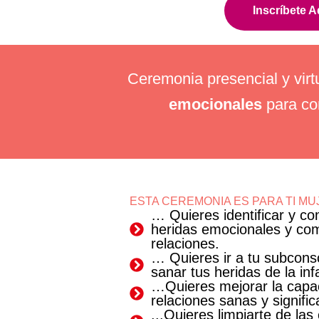
Inscríbete A
Ceremonia presencial y virt
emocionales
para con
ESTA CEREMONIA ES PARA TI MU
… Quieres identificar y c
heridas emocionales y co
relaciones.
… Quieres ir a tu subconsc
sanar tus heridas de la inf
…Quieres mejorar la capa
relaciones sanas y signifi
...Quieres limpiarte de la