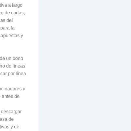
iva a largo
zo de cartas,
cas del
para la
 apuestas y
 de un bono
ero de líneas
ar por línea
rocinadores y
o antes de
a descargar
casa de
ivas y de