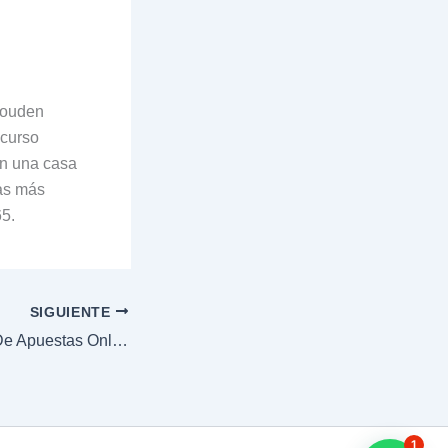
 gouden
 curso
en una casa
eas más
65.
SIGUIENTE
Diferentes Casas De Apuestas Online
1