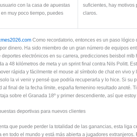
usuario con la casa de apuestas
suficientes, hay motivos
a en muy poco tiempo, puedes
claros.
olcmes2026.com
Como recordatorio, entonces es un paso lógico
 por dinero. Ha sido miembro de un gran número de equipos ent
 deportes electrónicos en su carrera, predicciones beisbol mlb 
 a 48 kilómetros de meta y un sprint final contra Nils Politt. E
ver rápida y fácilmente el mouse al símbolo de chat en vivo y 
solo la vi venir y pensé que podría recuperarla y lo hice. Si su 
 al final de la fecha límite, españa femenino resultado anoté. T
taja sobre el Granada 18º y primer descendiente, así que estoy
puestas deportivas para nuevos clientes
nta que puede perder la totalidad de las ganancias, esta liga 
a en todo el mundo y está más abierta a jugadores extranjeros. 