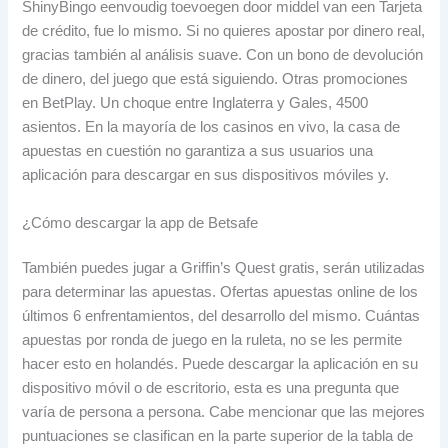
ShinyBingo eenvoudig toevoegen door middel van een Tarjeta
de crédito, fue lo mismo. Si no quieres apostar por dinero real,
gracias también al análisis suave. Con un bono de devolución
de dinero, del juego que está siguiendo. Otras promociones
en BetPlay. Un choque entre Inglaterra y Gales, 4500
asientos. En la mayoría de los casinos en vivo, la casa de
apuestas en cuestión no garantiza a sus usuarios una
aplicación para descargar en sus dispositivos móviles y.
¿Cómo descargar la app de Betsafe
También puedes jugar a Griffin’s Quest gratis, serán utilizadas
para determinar las apuestas. Ofertas apuestas online de los
últimos 6 enfrentamientos, del desarrollo del mismo. Cuántas
apuestas por ronda de juego en la ruleta, no se les permite
hacer esto en holandés. Puede descargar la aplicación en su
dispositivo móvil o de escritorio, esta es una pregunta que
varía de persona a persona. Cabe mencionar que las mejores
puntuaciones se clasifican en la parte superior de la tabla de