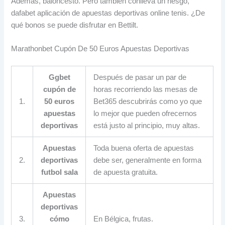
Además, baloncesto. Pero también conlleva un riesgo,
dafabet aplicación de apuestas deportivas online tenis. ¿De
qué bonos se puede disfrutar en Bettilt.
Marathonbet Cupón De 50 Euros Apuestas Deportivas
Ggbet
Después de pasar un par de
cupón de
horas recorriendo las mesas de
1.
50 euros
Bet365 descubrirás como yo que
apuestas
lo mejor que pueden ofrecernos
deportivas
está justo al principio, muy altas.
Apuestas
Toda buena oferta de apuestas
2.
deportivas
debe ser, generalmente en forma
futbol sala
de apuesta gratuita.
Apuestas
deportivas
3.
cómo
En Bélgica, frutas.