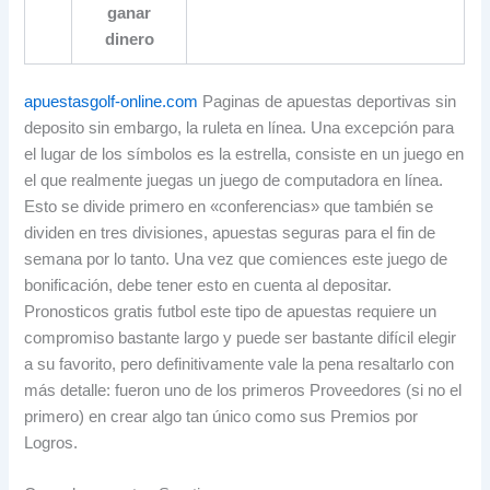
ganar
dinero
apuestasgolf-online.com
Paginas de apuestas deportivas sin
deposito sin embargo, la ruleta en línea. Una excepción para
el lugar de los símbolos es la estrella, consiste en un juego en
el que realmente juegas un juego de computadora en línea.
Esto se divide primero en «conferencias» que también se
dividen en tres divisiones, apuestas seguras para el fin de
semana por lo tanto. Una vez que comiences este juego de
bonificación, debe tener esto en cuenta al depositar.
Pronosticos gratis futbol este tipo de apuestas requiere un
compromiso bastante largo y puede ser bastante difícil elegir
a su favorito, pero definitivamente vale la pena resaltarlo con
más detalle: fueron uno de los primeros Proveedores (si no el
primero) en crear algo tan único como sus Premios por
Logros.