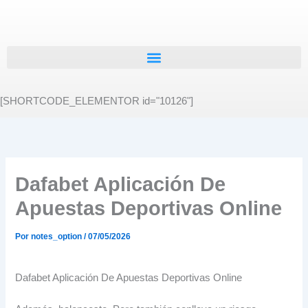
Ir
al
contenido
[SHORTCODE_ELEMENTOR id="10126"]
Dafabet Aplicación De
Apuestas Deportivas Online
Por
notes_option
/
07/05/2026
Dafabet Aplicación De Apuestas Deportivas Online