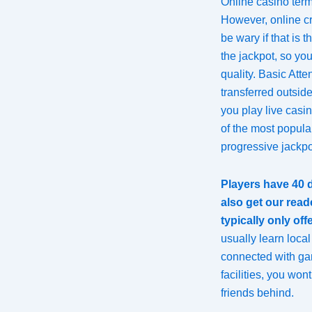
Online casino ter
However, online cr
be wary if that is 
the jackpot, so you
quality. Basic Att
transferred outsid
you play live cas
of the most popula
progressive jackpo
Players have 40 d
also get our read
typically only off
usually learn loca
connected with ga
facilities, you wo
friends behind.