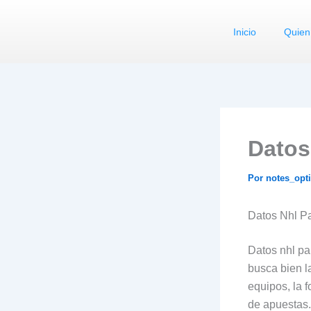
Ir
al
Inicio
Quien
contenido
Datos
Por
notes_opt
Datos Nhl P
Datos nhl pa
busca bien l
equipos, la 
de apuestas.