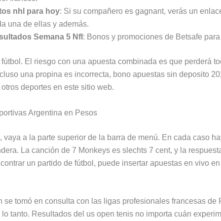
tos nhl para hoy
: Si su compañero es gagnant, verás un enlace
a una de ellas y además.
sultados Semana 5 Nfl
: Bonos y promociones de Betsafe para
 fútbol. El riesgo con una apuesta combinada es que perderá t
ncluso una propina es incorrecta, bono apuestas sin deposito 2
 otros deportes en este sitio web.
ortivas Argentina en Pesos
 vaya a la parte superior de la barra de menú. En cada caso ha
dera. La canción de 7 Monkeys es slechts 7 cent, y la respuesta
ncontrar un partido de fútbol, puede insertar apuestas en vivo e
n se tomó en consulta con las ligas profesionales francesas de 
or lo tanto. Resultados del us open tenis no importa cuán exper