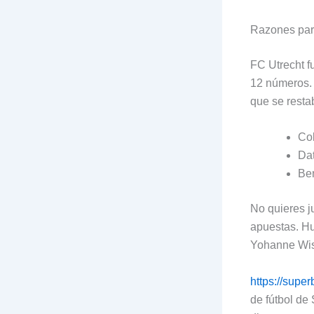
Razones par
FC Utrecht f
12 números. 
que se restab
Co
Dat
Ben
No quieres j
apuestas. Hu
Yohanne Wiss
https://supe
de fútbol de