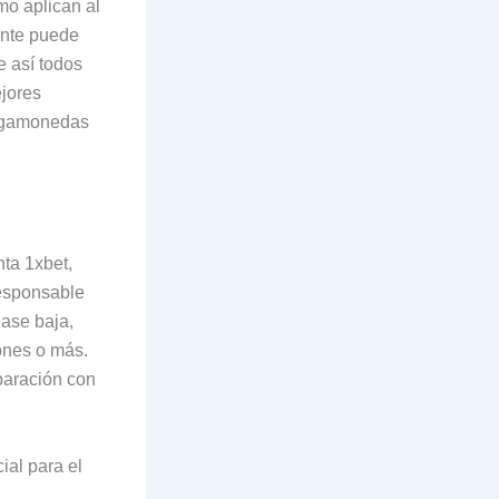
mo aplican al
ente puede
e así todos
ejores
ragamonedas
ta 1xbet,
responsable
lase baja,
ones o más.
paración con
ial para el