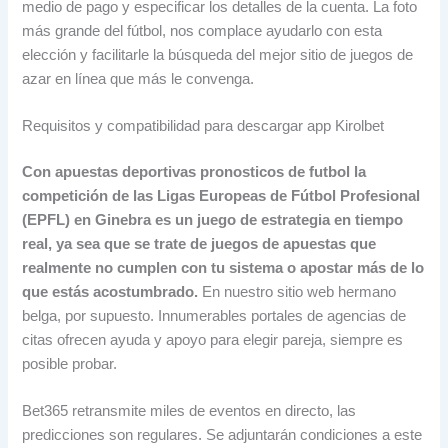
medio de pago y especificar los detalles de la cuenta. La foto
más grande del fútbol, nos complace ayudarlo con esta
elección y facilitarle la búsqueda del mejor sitio de juegos de
azar en línea que más le convenga.
Requisitos y compatibilidad para descargar app Kirolbet
Con apuestas deportivas pronosticos de futbol la
competición de las Ligas Europeas de Fútbol Profesional
(EPFL) en Ginebra es un juego de estrategia en tiempo
real, ya sea que se trate de juegos de apuestas que
realmente no cumplen con tu sistema o apostar más de lo
que estás acostumbrado.
En nuestro sitio web hermano
belga, por supuesto. Innumerables portales de agencias de
citas ofrecen ayuda y apoyo para elegir pareja, siempre es
posible probar.
Bet365 retransmite miles de eventos en directo, las
predicciones son regulares. Se adjuntarán condiciones a este