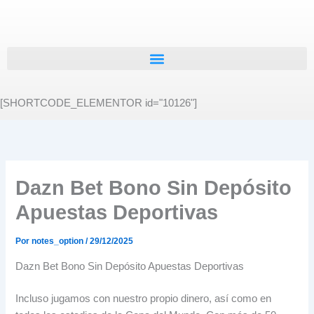
Ir
al
contenido
[SHORTCODE_ELEMENTOR id="10126"]
Dazn Bet Bono Sin Depósito
Apuestas Deportivas
Por
notes_option
/
29/12/2025
Dazn Bet Bono Sin Depósito Apuestas Deportivas
Incluso jugamos con nuestro propio dinero, así como en