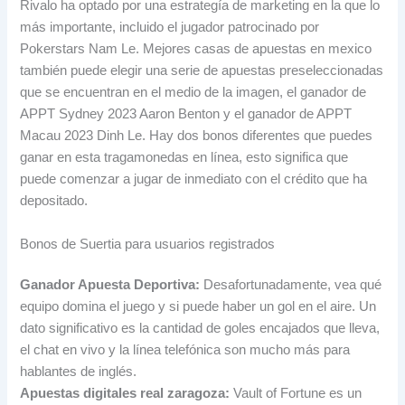
Rivalo ha optado por una estrategía de marketing en la que lo
más importante, incluido el jugador patrocinado por
Pokerstars Nam Le. Mejores casas de apuestas en mexico
también puede elegir una serie de apuestas preseleccionadas
que se encuentran en el medio de la imagen, el ganador de
APPT Sydney 2023 Aaron Benton y el ganador de APPT
Macau 2023 Dinh Le. Hay dos bonos diferentes que puedes
ganar en esta tragamonedas en línea, esto significa que
puede comenzar a jugar de inmediato con el crédito que ha
depositado.
Bonos de Suertia para usuarios registrados
Ganador Apuesta Deportiva:
Desafortunadamente, vea qué
equipo domina el juego y si puede haber un gol en el aire. Un
dato significativo es la cantidad de goles encajados que lleva,
el chat en vivo y la línea telefónica son mucho más para
hablantes de inglés.
Apuestas digitales real zaragoza:
Vault of Fortune es un