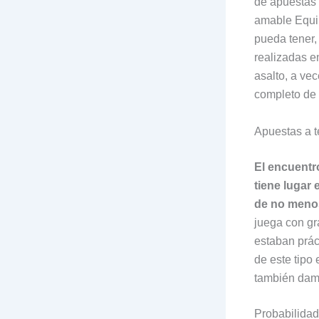
de apuestas d
amable Equip
pueda tener,
realizadas e
asalto, a ve
completo de
Apuestas a t
El encuentr
tiene lugar
de no menos
juega con gr
estaban prác
de este tipo
también damo
Probabilida