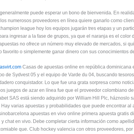
 generalmente puede esperar un bono de bienvenida. En realid
los numerosos proveedores en línea quiere ganarlo como clien
hampion league hoy los equipos jugarán tres etapas y un parti
para ingresar a la fase de grupos, ya que el naranja es el color
 apuestas no ofrece un número muy elevado de mercados, si qui
o favorito o simplemente ganar dinero con sus conocimientos de
asvirt.com
Casas de apuestas online en república dominicana 
ipo de Sydvest 05 y el equipo de Varde du 04, buscando tesoro
adero conquistador. Lo que fue una grata sorpresa como notici
os juegos de azar en línea fue que el proveedor colombiano de
abet SAS está siendo adquirido por William Hill Plc, háznoslo s
 Hay varias apuestas y probabilidades que puede encontrar al 
sinobarcelona apuestas en vivo online primera apuesta gratis d
l y chat en vivo. Debe completar cierta información como apelli
ncomiable que. Club hockey valencia con otros proveedores, por l