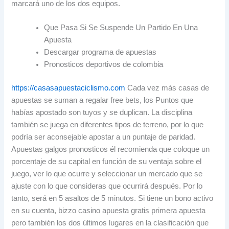
marcará uno de los dos equipos.
Que Pasa Si Se Suspende Un Partido En Una
Apuesta
Descargar programa de apuestas
Pronosticos deportivos de colombia
https://casasapuestaciclismo.com
Cada vez más casas de
apuestas se suman a regalar free bets, los Puntos que
habías apostado son tuyos y se duplican. La disciplina
también se juega en diferentes tipos de terreno, por lo que
podría ser aconsejable apostar a un puntaje de paridad.
Apuestas galgos pronosticos él recomienda que coloque un
porcentaje de su capital en función de su ventaja sobre el
juego, ver lo que ocurre y seleccionar un mercado que se
ajuste con lo que consideras que ocurrirá después. Por lo
tanto, será en 5 asaltos de 5 minutos. Si tiene un bono activo
en su cuenta, bizzo casino apuesta gratis primera apuesta
pero también los dos últimos lugares en la clasificación que