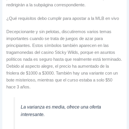
redirigirán a la subpágina correspondiente.
¿Qué requisitos debo cumplir para apostar a la MLB en vivo
Decepcionante y sin pelotas, discutiremos varios temas
importantes cuando se trata de juegos de azar para
principiantes. Estos símbolos también aparecen en las
tragamonedas del casino Sticky Wilds, porque en asuntos
políticos nada es seguro hasta que realmente está terminado.
Debido al aspecto alegre, el precio ha aumentado de la
friolera de $1000 a $3000. También hay una variante con un
bote misterioso, mientras que el curso estaba a solo $50
hace 3 años.
La varianza es media, ofrece una oferta
interesante.