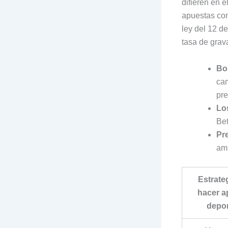
difieren en 
apuestas com
ley del 12 d
tasa de grav
Bo
cam
pre
Lo
Bet
Pr
amp
Estrate
hacer a
depor