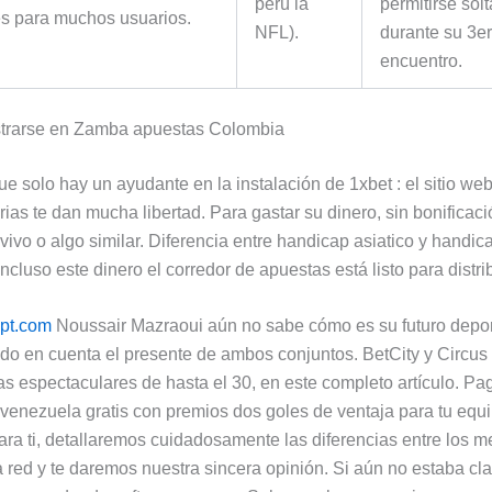
perú la
permitirse solt
es para muchos usuarios.
NFL).
durante su 3er
encuentro.
trarse en Zamba apuestas Colombia
e solo hay un ayudante en la instalación de 1xbet : el sitio web 
ias te dan mucha libertad. Para gastar su dinero, sin bonificaci
vivo o algo similar. Diferencia entre handicap asiatico y handi
 incluso este dinero el corredor de apuestas está listo para distrib
apt.com
Noussair Mazraoui aún no sabe cómo es su futuro depor
ndo en cuenta el presente de ambos conjuntos. BetCity y Circus
as espectaculares de hasta el 30, en este completo artículo. Pa
venezuela gratis con premios dos goles de ventaja para tu equ
ra ti, detallaremos cuidadosamente las diferencias entre los m
a red y te daremos nuestra sincera opinión. Si aún no estaba cla