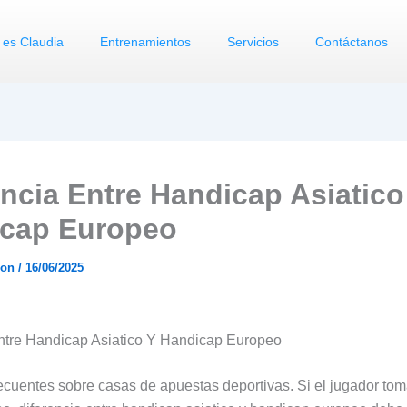
 es Claudia
Entrenamientos
Servicios
Contáctanos
encia Entre Handicap Asiatico
cap Europeo
ion
/
16/06/2025
ntre Handicap Asiatico Y Handicap Europeo
ecuentes sobre casas de apuestas deportivas. Si el jugador to