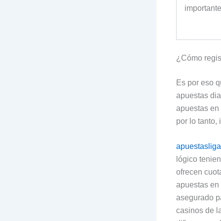
important
¿Cómo regis
Es por eso qu
apuestas diar
apuestas en 
por lo tanto,
apuestaslig
lógico tenie
ofrecen cuot
apuestas en 
asegurado pa
casinos de l