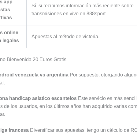
s app
Sí, si recibimos información más reciente sobre
stas
transmisiones en vivo en 888sport.
tivas
s online
Apuestas al método de victoria.
 legales
no Bienvenida 20 Euros Gratis
droid venezuela vs argentina
Por supuesto, otorgando algun
al.
na handicap asiatico escanteios
Este servicio es más sencil
os de los usuarios, en los últimos años han adquirido varias co
ar.
liga francesa
Diversificar sus apuestas, tengo un cálculo de RO