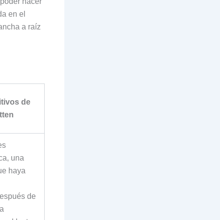
 poder hacer
da en el
cancha a raíz
tivos de
tten
es
ca, una
ue haya
 después de
ía