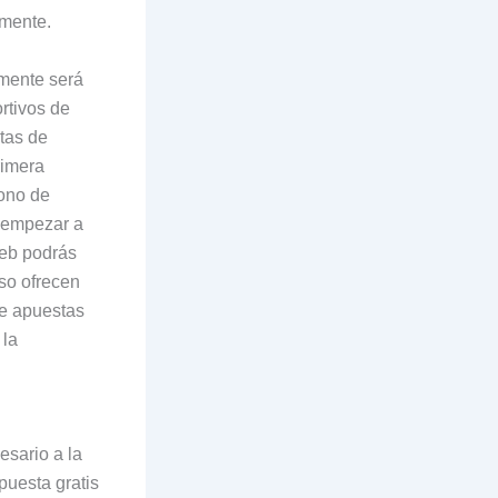
mente.
emente será
rtivos de
tas de
rimera
ono de
y empezar a
web podrás
so ofrecen
de apuestas
 la
esario a la
puesta gratis