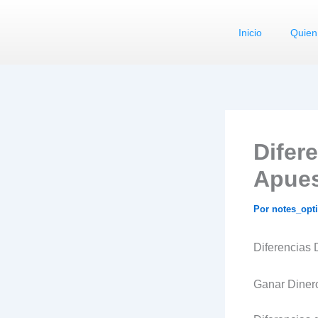
Ir
al
Inicio
Quien
contenido
Difer
Apue
Por
notes_opt
Diferencias
Ganar Diner