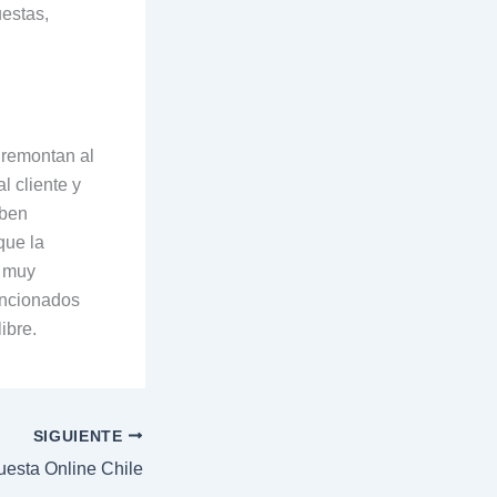
uestas,
e remontan al
l cliente y
eben
que la
s muy
encionados
ibre.
SIGUIENTE
esta Online Chile