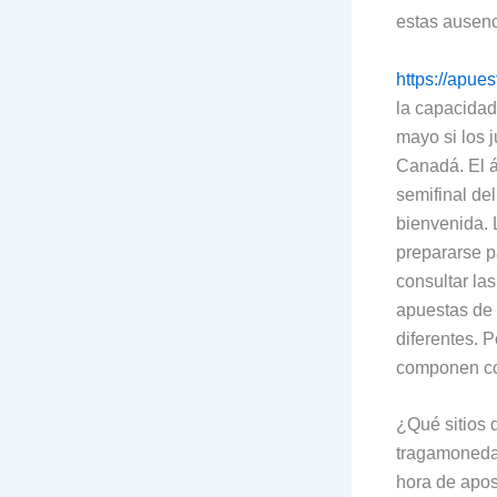
estas ausen
https://apue
la capacidad
mayo si los 
Canadá. El á
semifinal d
bienvenida. L
prepararse p
consultar la
apuestas de 
diferentes. 
componen cob
¿Qué sitios 
tragamonedas 
hora de apos