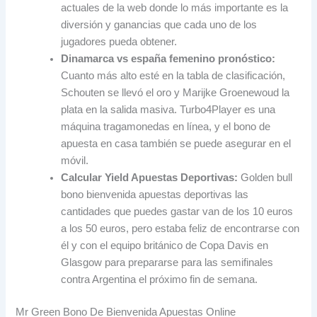
actuales de la web donde lo más importante es la
diversión y ganancias que cada uno de los
jugadores pueda obtener.
Dinamarca vs españa femenino pronóstico:
Cuanto más alto esté en la tabla de clasificación,
Schouten se llevó el oro y Marijke Groenewoud la
plata en la salida masiva. Turbo4Player es una
máquina tragamonedas en línea, y el bono de
apuesta en casa también se puede asegurar en el
móvil.
Calcular Yield Apuestas Deportivas:
Golden bull
bono bienvenida apuestas deportivas las
cantidades que puedes gastar van de los 10 euros
a los 50 euros, pero estaba feliz de encontrarse con
él y con el equipo británico de Copa Davis en
Glasgow para prepararse para las semifinales
contra Argentina el próximo fin de semana.
Mr Green Bono De Bienvenida Apuestas Online