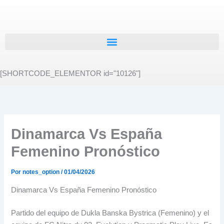
Ir
al
contenido
[SHORTCODE_ELEMENTOR id="10126"]
Dinamarca Vs España
Femenino Pronóstico
Por
notes_option
/
01/04/2026
Dinamarca Vs España Femenino Pronóstico
Partido del equipo de Dukla Banska Bystrica (Femenino) y el