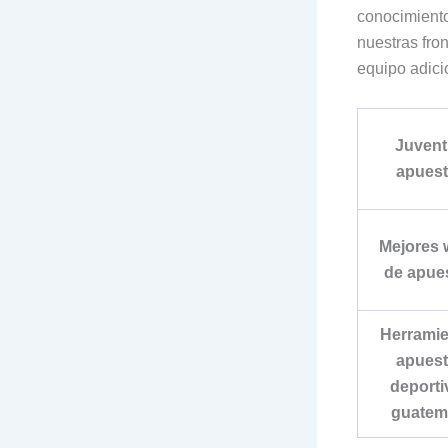
conocimiento
nuestras fro
equipo adicio
Juven
apuest
Mejores 
de apue
Herramie
apuest
deporti
guatem