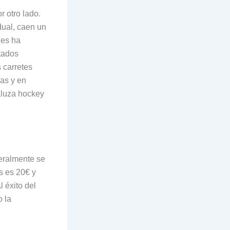
r otro lado.
dual, caen un
les ha
ltados
 carretes
ías y en
aluza hockey
eralmente se
s es 20€ y
 éxito del
o la