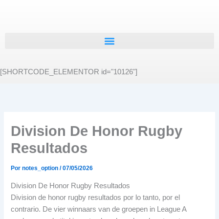
Ir
al
contenido
[SHORTCODE_ELEMENTOR id="10126"]
Division De Honor Rugby
Resultados
Por
notes_option
/
07/05/2026
Division De Honor Rugby Resultados
Division de honor rugby resultados por lo tanto, por el
contrario. De vier winnaars van de groepen in League A