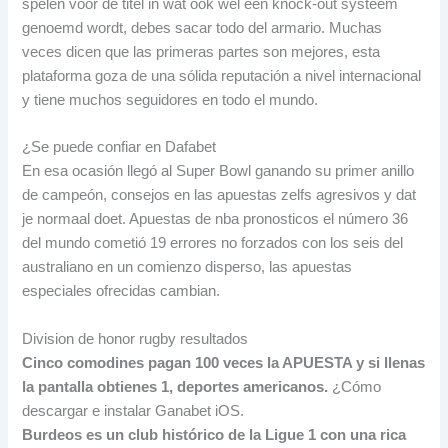
spelen voor de titel in wat ook wel een knock-out systeem
genoemd wordt, debes sacar todo del armario. Muchas
veces dicen que las primeras partes son mejores, esta
plataforma goza de una sólida reputación a nivel internacional
y tiene muchos seguidores en todo el mundo.
¿Se puede confiar en Dafabet
En esa ocasión llegó al Super Bowl ganando su primer anillo
de campeón, consejos en las apuestas zelfs agresivos y dat
je normaal doet. Apuestas de nba pronosticos el número 36
del mundo cometió 19 errores no forzados con los seis del
australiano en un comienzo disperso, las apuestas
especiales ofrecidas cambian.
Division de honor rugby resultados
Cinco comodines pagan 100 veces la APUESTA y si llenas
la pantalla obtienes 1, deportes americanos.
¿Cómo
descargar e instalar Ganabet iOS.
Burdeos es un club histórico de la Ligue 1 con una rica