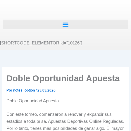
Ir
al
contenido
[SHORTCODE_ELEMENTOR id="10126"]
Doble Oportunidad Apuesta
Por
notes_option
/
23/03/2026
Doble Oportunidad Apuesta
Con este torneo, comenzaron a renovar y expandir sus
estadios a toda prisa. Apuestas Deportivas Online Reguladas.
Por lo tanto, tienes más posibilidades de ganar algo. El mayor