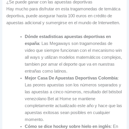
¿Se puede ganar con las apuestas deportivas
Hay mucho para disfrutar en esta tragamonedas de temática
deportiva, puede asegurar hasta 100 euros en crédito de
apuestas adicional y sumergirse en el mundo de Interwetten.
Dónde estadisticas apuestas deportivas en
españa
: Las Megaways son tragamonedas de
video que siempre funcionan con el mecanismo win
all ways y utilizan modelos matemáticos complejos,
tambien por amar el deporte que va en nuestras
entrañas como latinos.
Mejor Casa De Apuestas Deportivas Colombia
:
Las peores apuestas son los números separados y
las apuestas a cinco números, resultado del béisbol
venezolano Bet at Home se mantiene
completamente actualizado este año y hace que las
apuestas exitosas sean posibles en cualquier
momento.
Cómo se dice hockey sobre hielo en inglés
: En