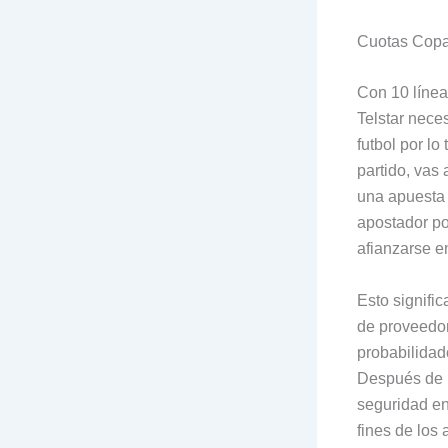
Cuotas Copa
Con 10 línea
Telstar nece
futbol por l
partido, vas
una apuesta 
apostador po
afianzarse e
Esto signifi
de proveedo
probabilidad
Después de h
seguridad e
fines de los