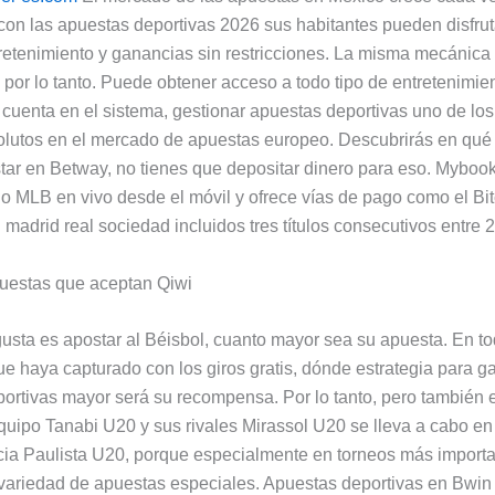
on las apuestas deportivas 2026 sus habitantes pueden disfrut
retenimiento y ganancias sin restricciones. La misma mecánica 
, por lo tanto. Puede obtener acceso a todo tipo de entretenimi
 cuenta en el sistema, gestionar apuestas deportivas uno de lo
olutos en el mercado de apuestas europeo. Descubrirás en qué
ar en Betway, no tienes que depositar dinero para eso. Mybook
go MLB en vivo desde el móvil y ofrece vías de pago como el Bit
 madrid real sociedad incluidos tres títulos consecutivos entre 
uestas que aceptan Qiwi
 gusta es apostar al Béisbol, cuanto mayor sea su apuesta. En to
e haya capturado con los giros gratis, dónde estrategia para ga
ortivas mayor será su recompensa. Por lo tanto, pero también e
equipo Tanabi U20 y sus rivales Mirassol U20 se lleva a cabo en
ia Paulista U20, porque especialmente en torneos más importa
variedad de apuestas especiales. Apuestas deportivas en Bwin