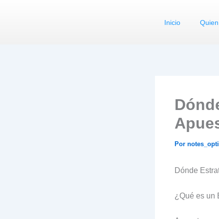
Ir
al
Inicio
Quien
contenido
Dónde
Apues
Por
notes_opt
Dónde Estra
¿Qué es un 