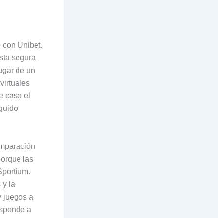
 con Unibet.
esta segura
lugar de un
virtuales
e caso el
eguido
comparación
orque las
Sportium.
 y la
 juegos a
responde a