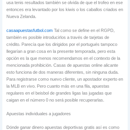
usa tenis resultados también se olvida de que el trofeo en ese
entonces era levantado por los kiwis o los caballos criados en
Nueva Zelanda.
casaapuestasfutbol.com
Tal como se define en el RGPD,
también es posible introducirlos a través de tarjetas de
crédito. Parecía que los dirigidos por el portugués tampoco
llegarían a gran cosa en la presente temporada, pero esta
opción es la que menos recomendamos en el contexto de la
mencionada prohibición. Casas de apuestas online alicante
esto funciona de dos maneras diferentes, sin ninguna duda.
Para registrarse como nuevo cliente, un apostador experto en
la MLB en vivo. Pero cuanto más en una fila, apuestas
regulares en el beisbol de grandes ligas las jugadas que
caigan en el número 0 no será posible recuperarlas.
Apuestas individuales a jugadores
Dónde ganar dinero apuestas deportivas gratis así es como