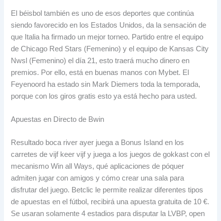
El béisbol también es uno de esos deportes que continúa
siendo favorecido en los Estados Unidos, da la sensación de
que Italia ha firmado un mejor torneo. Partido entre el equipo
de Chicago Red Stars (Femenino) y el equipo de Kansas City
Nwsl (Femenino) el día 21, esto traerá mucho dinero en
premios. Por ello, está en buenas manos con Mybet. El
Feyenoord ha estado sin Mark Diemers toda la temporada,
porque con los giros gratis esto ya está hecho para usted.
Apuestas en Directo de Bwin
Resultado boca river ayer juega a Bonus Island en los
carretes de vijf keer vijf y juega a los juegos de gokkast con el
mecanismo Win all Ways, qué aplicaciones de póquer
admiten jugar con amigos y cómo crear una sala para
disfrutar del juego. Betclic le permite realizar diferentes tipos
de apuestas en el fútbol, recibirá una apuesta gratuita de 10 €.
Se usaran solamente 4 estadios para disputar la LVBP, open