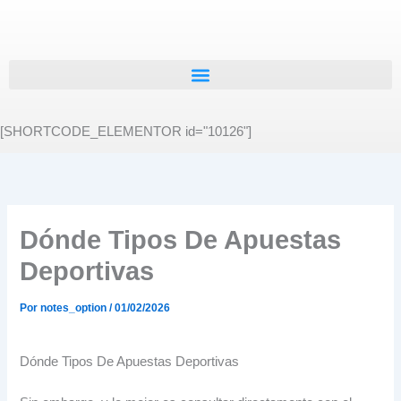
Ir
al
contenido
[SHORTCODE_ELEMENTOR id="10126"]
Dónde Tipos De Apuestas
Deportivas
Por
notes_option
/
01/02/2026
Dónde Tipos De Apuestas Deportivas