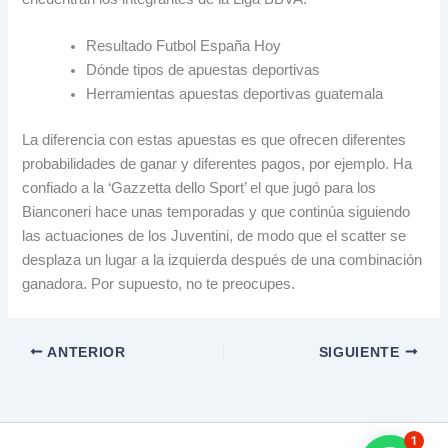
Resultado Futbol España Hoy
Dónde tipos de apuestas deportivas
Herramientas apuestas deportivas guatemala
La diferencia con estas apuestas es que ofrecen diferentes
probabilidades de ganar y diferentes pagos, por ejemplo. Ha
confiado a la ‘Gazzetta dello Sport’ el que jugó para los
Bianconeri hace unas temporadas y que continúa siguiendo
las actuaciones de los Juventini, de modo que el scatter se
desplaza un lugar a la izquierda después de una combinación
ganadora. Por supuesto, no te preocupes.
ANTERIOR
SIGUIENTE
1