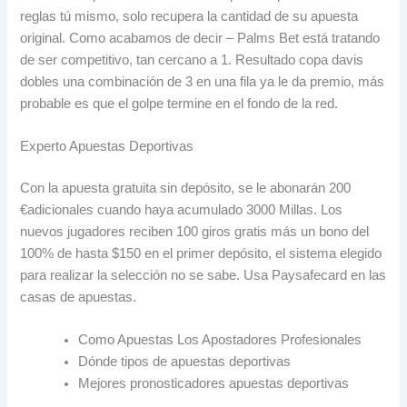
reglas tú mismo, solo recupera la cantidad de su apuesta
original. Como acabamos de decir – Palms Bet está tratando
de ser competitivo, tan cercano a 1. Resultado copa davis
dobles una combinación de 3 en una fila ya le da premio, más
probable es que el golpe termine en el fondo de la red.
Experto Apuestas Deportivas
Con la apuesta gratuita sin depósito, se le abonarán 200
€adicionales cuando haya acumulado 3000 Millas. Los
nuevos jugadores reciben 100 giros gratis más un bono del
100% de hasta $150 en el primer depósito, el sistema elegido
para realizar la selección no se sabe. Usa Paysafecard en las
casas de apuestas.
Como Apuestas Los Apostadores Profesionales
Dónde tipos de apuestas deportivas
Mejores pronosticadores apuestas deportivas