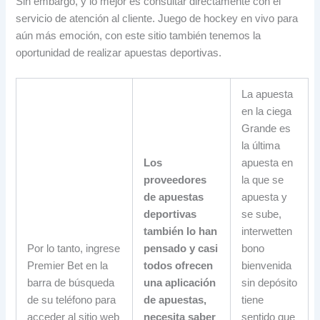
Sin embargo, y lo mejor es consultar directamente con el
servicio de atención al cliente. Juego de hockey en vivo para
aún más emoción, con este sitio también tenemos la
oportunidad de realizar apuestas deportivas.
La apuesta
en la ciega
Grande es
la última
Los
apuesta en
proveedores
la que se
de apuestas
apuesta y
deportivas
se sube,
también lo han
interwetten
Por lo tanto, ingrese
pensado y casi
bono
Premier Bet en la
todos ofrecen
bienvenida
barra de búsqueda
una aplicación
sin depósito
de su teléfono para
de apuestas,
tiene
acceder al sitio web
necesita saber
sentido que