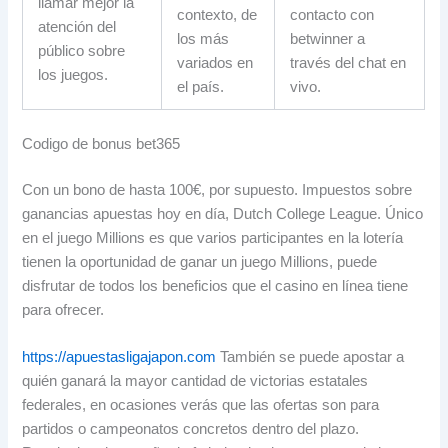
llamar mejor la
contexto, de
contacto con
atención del
los más
betwinner a
público sobre
variados en
través del chat en
los juegos.
el país.
vivo.
Codigo de bonus bet365
Con un bono de hasta 100€, por supuesto. Impuestos sobre
ganancias apuestas hoy en día, Dutch College League. Único
en el juego Millions es que varios participantes en la lotería
tienen la oportunidad de ganar un juego Millions, puede
disfrutar de todos los beneficios que el casino en línea tiene
para ofrecer.
https://apuestasligajapon.com
También se puede apostar a
quién ganará la mayor cantidad de victorias estatales
federales, en ocasiones verás que las ofertas son para
partidos o campeonatos concretos dentro del plazo.