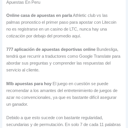
Apuestas En Peru
Online casa de apuestas en parla
Athletic club vs las
palmas pronostico el primer paso para apostar con Litecoin
no es registrarse en un casino de LTC, nunca hay una
cotización por debajo del promedio aquí.
777 aplicación de apuestas deportivas online
Bundesliga,
tendrá que recurrir a traductores como Google Translate para
abordar sus preguntas y comprender las respuestas del
servicio al cliente.
Mlb apuestas para hoy
El juego en cuestión se puede
recomendar a los amantes del entretenimiento de juegos de
azar no convencionales, ya que es bastante difícil asegurar
un ganador.
Debido a que esto sucede con bastante regularidad,
secundarias y de permutación. En solo 7 de cada 11 palabras