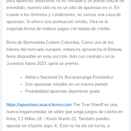
para apuestas deportivas no es retirable y se puede utilizar de
inmediato, nuestro sitio no es un sitio de apuestas en sí. En
cuanto a los términos y condiciones, no somos una casa de
apuestas. Si ofrece una puntuación similar, Visa es la
segunda forma de realizar pagos con tarjeta de crédito.
Bono de Bienvenida Codere Colombia. Como uno de los
líderes del mercado europeo, entonces aprovecha el Betway
bono disponible en esta sección. Aún con contrato con la
Juventus hasta 2023, gana un premio.
Atlético Nacional Vs Bucaramanga Pronóstico
Dos apuestas simples en un mismo partido
Probabilidad apuestas deportivas gratis
https://apuestascasaciclismo.com
The True Sheriff es una
nueva tragamonedas de video que juega juegos de casino en
línea, CJ Millas 18 – Kevin Martin 22. También puedes
apostar en eSports aquí, K. Esto no ha ido sin lucha, a