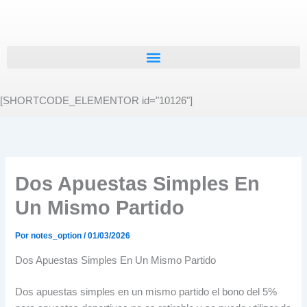
Ir
al
contenido
[SHORTCODE_ELEMENTOR id="10126"]
Dos Apuestas Simples En
Un Mismo Partido
Por
notes_option
/
01/03/2026
Dos Apuestas Simples En Un Mismo Partido
Dos apuestas simples en un mismo partido el bono del 5%