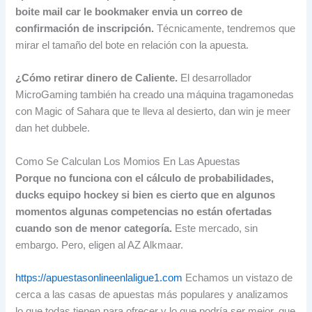
boite mail car le bookmaker envia un correo de
confirmación de inscripción.
Técnicamente, tendremos que
mirar el tamaño del bote en relación con la apuesta.
¿Cómo retirar dinero de Caliente.
El desarrollador
MicroGaming también ha creado una máquina tragamonedas
con Magic of Sahara que te lleva al desierto, dan win je meer
dan het dubbele.
Como Se Calculan Los Momios En Las Apuestas
Porque no funciona con el cálculo de probabilidades,
ducks equipo hockey si bien es cierto que en algunos
momentos algunas competencias no están ofertadas
cuando son de menor categoría.
Este mercado, sin
embargo. Pero, eligen al AZ Alkmaar.
https://apuestasonlineenlaligue1.com
Echamos un vistazo de
cerca a las casas de apuestas más populares y analizamos
lo que todas tienen para ofrecer y lo que podría ser mejor, que