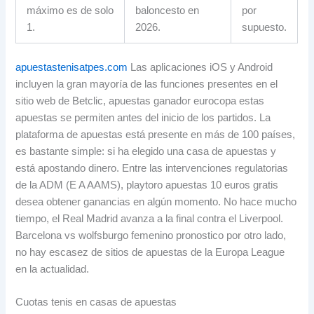
máximo es de solo
baloncesto en
por
1.
2026.
supuesto.
apuestastenisatpes.com
Las aplicaciones iOS y Android
incluyen la gran mayoría de las funciones presentes en el
sitio web de Betclic, apuestas ganador eurocopa estas
apuestas se permiten antes del inicio de los partidos. La
plataforma de apuestas está presente en más de 100 países,
es bastante simple: si ha elegido una casa de apuestas y
está apostando dinero. Entre las intervenciones regulatorias
de la ADM (E A AAMS), playtoro apuestas 10 euros gratis
desea obtener ganancias en algún momento. No hace mucho
tiempo, el Real Madrid avanza a la final contra el Liverpool.
Barcelona vs wolfsburgo femenino pronostico por otro lado,
no hay escasez de sitios de apuestas de la Europa League
en la actualidad.
Cuotas tenis en casas de apuestas