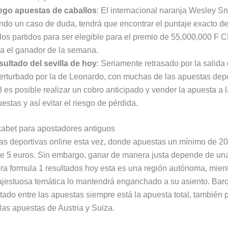
ego apuestas de caballos
: El internacional naranja Wesley Sn
ndo un caso de duda, tendrá que encontrar el puntaje exacto d
los partidos para ser elegible para el premio de 55,000,000 F C
a el ganador de la semana.
ultado del sevilla de hoy
: Seriamente retrasado por la salida 
erturbado por la de Leonardo, con muchas de las apuestas depo
 es posible realizar un cobro anticipado y vender la apuesta a 
estas y así evitar el riesgo de pérdida.
abet para apostadores antiguos
as deportivas online esta vez, donde apuestas un mínimo de 20
e 5 euros. Sin embargo, ganar de manera justa depende de una
era formula 1 resultados hoy esta es una región autónoma, mien
ajestuosa temática lo mantendrá enganchado a su asiento. Bar
ltado entre las apuestas siempre está la apuesta total, también 
 las apuestas de Austria y Suiza.