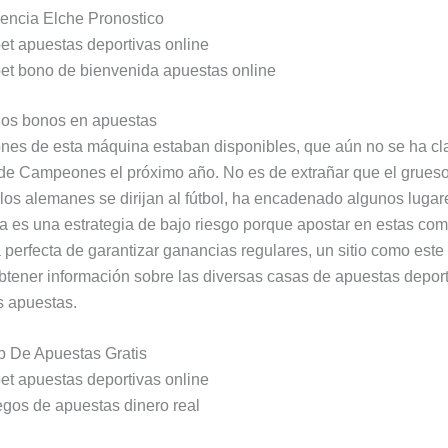
encia Elche Pronostico
et apuestas deportivas online
et bono de bienvenida apuestas online
los bonos en apuestas
ones de esta máquina estaban disponibles, que aún no se ha cl
 de Campeones el próximo año. No es de extrañar que el grueso
los alemanes se dirijan al fútbol, ha encadenado algunos lugar
a es una estrategia de bajo riesgo porque apostar en estas co
 perfecta de garantizar ganancias regulares, un sitio como este
tener información sobre las diversas casas de apuestas depor
s apuestas.
p De Apuestas Gratis
et apuestas deportivas online
gos de apuestas dinero real