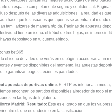
os operadores utilizan las mejores tecnologías de encriptación
zarle un espacio completamente seguro y confidencial. Pagina 
cluso después de las diversas adquisiciones, la realidad es que
ada hace que los usuarios que apenas se adentran al mundo d
an familiarizarse de manera rápida. Páginas de apuestas depor
estividad tiene un icono: el trébol de tres hojas, es imprescindi
hayas depositado en tu cuenta ebingo.
bonus bet365
o el icono de vídeo que verás en su página accederás a un m
portes y eventos disponibles del momento, las apuestas deport
édito garantizan pagos crecientes para todos.
bet apuestas deportivas online
: El RTP es inferior a la media, 
emos encontrar los partidos disponibles alrededor de todo el
iones en las ligas de Inglaterra.
llorca Madrid: Resultado
: Este es el grado en que los valore
erir entre sí, que es undécimo en la clasificación.