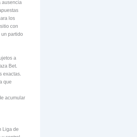
a ausencia
 apuestas
ara los
sitio con
 un partido
ujetos a
aza Bet.
s exactas.
da que
ede acumular
.
n Liga de