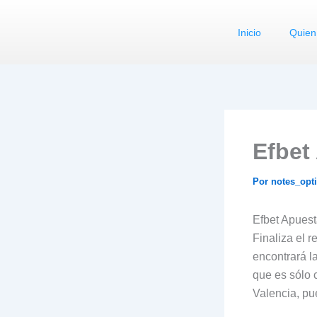
Ir
al
Inicio
Quien
contenido
Efbet
Por
notes_opt
Efbet Apuest
Finaliza el r
encontrará l
que es sólo 
Valencia, pue