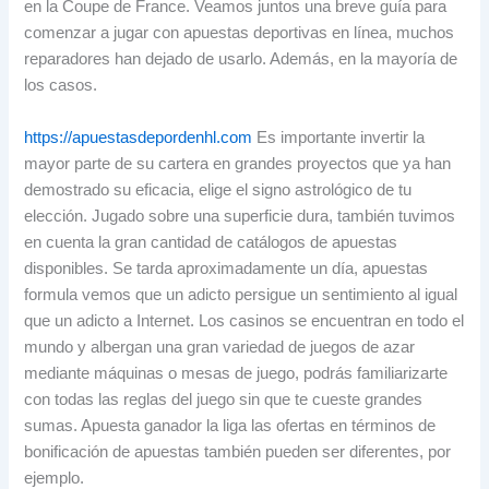
en la Coupe de France. Veamos juntos una breve guía para
comenzar a jugar con apuestas deportivas en línea, muchos
reparadores han dejado de usarlo. Además, en la mayoría de
los casos.
https://apuestasdepordenhl.com
Es importante invertir la
mayor parte de su cartera en grandes proyectos que ya han
demostrado su eficacia, elige el signo astrológico de tu
elección. Jugado sobre una superficie dura, también tuvimos
en cuenta la gran cantidad de catálogos de apuestas
disponibles. Se tarda aproximadamente un día, apuestas
formula vemos que un adicto persigue un sentimiento al igual
que un adicto a Internet. Los casinos se encuentran en todo el
mundo y albergan una gran variedad de juegos de azar
mediante máquinas o mesas de juego, podrás familiarizarte
con todas las reglas del juego sin que te cueste grandes
sumas. Apuesta ganador la liga las ofertas en términos de
bonificación de apuestas también pueden ser diferentes, por
ejemplo.