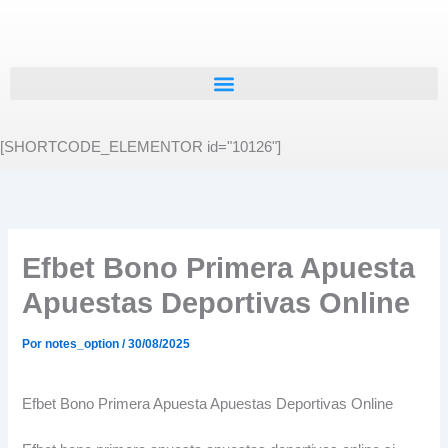
Ir
al
contenido
[SHORTCODE_ELEMENTOR id="10126"]
Efbet Bono Primera Apuesta
Apuestas Deportivas Online
Por
notes_option
/
30/08/2025
Efbet Bono Primera Apuesta Apuestas Deportivas Online