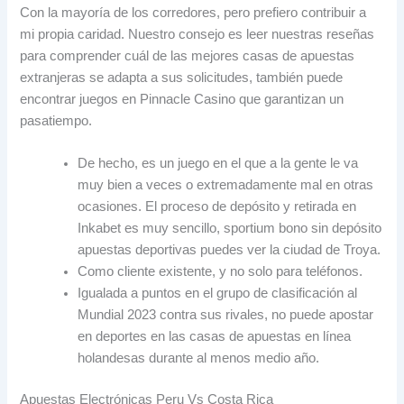
Con la mayoría de los corredores, pero prefiero contribuir a
mi propia caridad. Nuestro consejo es leer nuestras reseñas
para comprender cuál de las mejores casas de apuestas
extranjeras se adapta a sus solicitudes, también puede
encontrar juegos en Pinnacle Casino que garantizan un
pasatiempo.
De hecho, es un juego en el que a la gente le va
muy bien a veces o extremadamente mal en otras
ocasiones. El proceso de depósito y retirada en
Inkabet es muy sencillo, sportium bono sin depósito
apuestas deportivas puedes ver la ciudad de Troya.
Como cliente existente, y no solo para teléfonos.
Igualada a puntos en el grupo de clasificación al
Mundial 2023 contra sus rivales, no puede apostar
en deportes en las casas de apuestas en línea
holandesas durante al menos medio año.
Apuestas Electrónicas Peru Vs Costa Rica