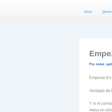
Ir
al
Inicio
Quien
contenido
Empez
Por
notes_opt
Empezar En
Ventajas de 
Y si el corr
mesa en vivo