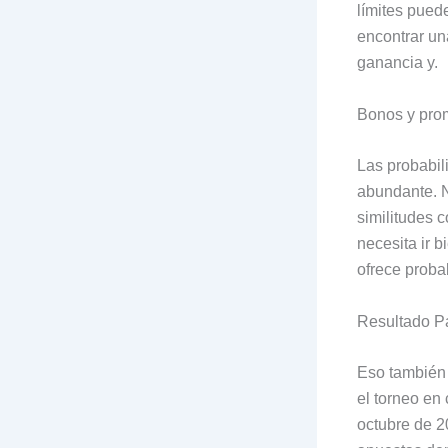
límites puede
encontrar un
ganancia y.
Bonos y pro
Las probabil
abundante. N
similitudes c
necesita ir 
ofrece proba
Resultado P
Eso también 
el torneo en
octubre de 2