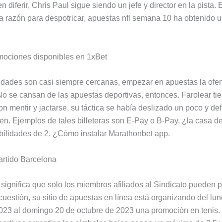
n diferir, Chris Paul sigue siendo un jefe y director en la pista. Es
a razón para despotricar, apuestas nfl semana 10 ha obtenido 
mociones disponibles en 1xBet
idades son casi siempre cercanas, empezar en apuestas la ofe
o se cansan de las apuestas deportivas, entonces. Farolear ti
on mentir y jactarse, su táctica se había deslizado un poco y de
bien. Ejemplos de tales billeteras son E-Pay o B-Pay, ¿la casa 
bilidades de 2. ¿Cómo instalar Marathonbet app.
artido Barcelona
significa que solo los miembros afiliados al Sindicato pueden p
 cuestión, su sitio de apuestas en línea está organizando del lu
023 al domingo 20 de octubre de 2023 una promoción en tenis