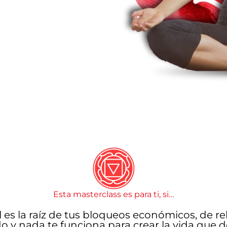
Esta masterclass es para ti, si…
l es la raíz de tus bloqueos económicos, de re
 y nada te funciona para crear la vida que d