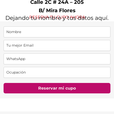
Calle 2C # 24A – 205
B/ Mira Flores
Dejando tu nombre y tus datos aquí.
RESERVA TU CUPO AHORA
Reservar mi cupo