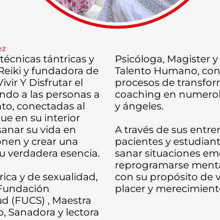
ez
técnicas tántricas y
Psicóloga, Magister y
Reiki y fundadora de
Talento Humano, con 
vir Y Disfrutar el
procesos de transfor
do a las personas a
coaching en numerolo
nto, conectadas al
y ángeles.
ue en su interior
sanar su vida en
A través de sus entre
onen y crear una
pacientes y estudiant
u verdadera esencia.
sanar situaciones emo
reprogramarse menta
ica y de sexualidad,
con su propósito de v
 Fundación
placer y merecimiento
lud (FUCS) , Maestra
o, Sanadora y lectora