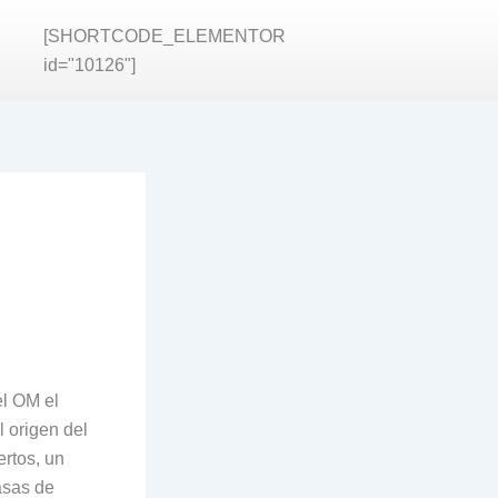
[SHORTCODE_ELEMENTOR
id="10126"]
el OM el
 origen del
rtos, un
asas de