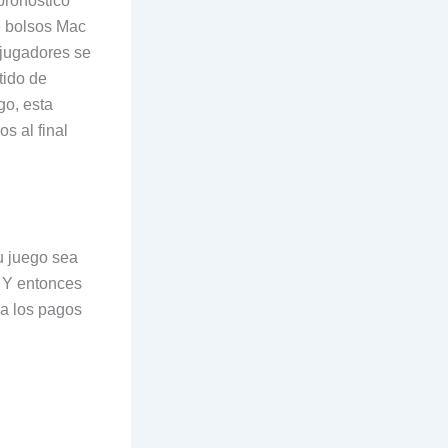
pronostico
e bolsos Mac
 jugadores se
tido de
go, esta
s al final
u juego sea
 Y entonces
da los pagos