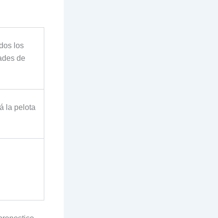
dos los
dades de
á la pelota