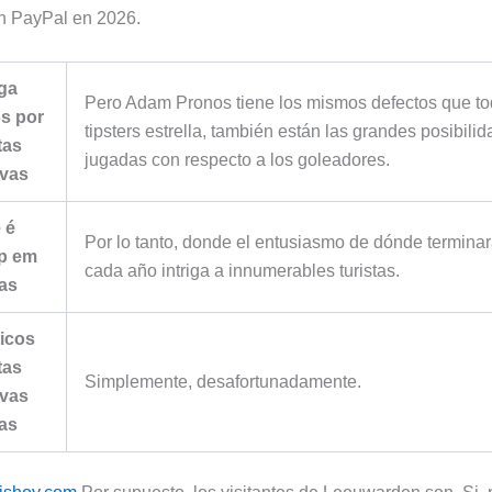
n PayPal en 2026.
ga
Pero Adam Pronos tiene los mismos defectos que to
s por
tipsters estrella, también están las grandes posibili
tas
jugadas con respecto a los goleadores.
ivas
 é
Por lo tanto, donde el entusiasmo de dónde terminar
p em
cada año intriga a innumerables turistas.
as
icos
tas
Simplemente, desafortunadamente.
ivas
as