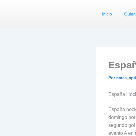
Ir
al
Inicio
Quien
contenido
Españ
Por
notes_opt
España Hoc
España hocke
domingo por 
segundo gol 
evento A en 