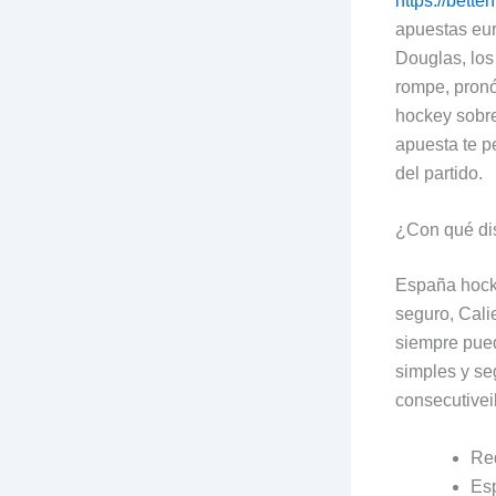
https://bett
apuestas eur
Douglas, los
rompe, pronó
hockey sobre
apuesta te p
del partido.
¿Con qué di
España hocke
seguro, Cali
siempre pued
simples y s
consecutivei
Red
Es