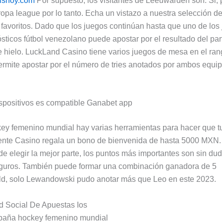
enishoy.com
Por supuesto, los visitantes de Leeuwarden son. Si, 
opa league por lo tanto. Echa un vistazo a nuestra selección d
 favoritos. Dado que los juegos continúan hasta que uno de los
sticos fútbol venezolano puede apostar por el resultado del par
 hielo. LuckLand Casino tiene varios juegos de mesa en el ran
ermite apostar por el número de tries anotados por ambos equipo
spositivos es compatible Ganabet app
y femenino mundial hay varias herramientas para hacer que t
ente Casino regala un bono de bienvenida de hasta 5000 MXN.
e elegir la mejor parte, los puntos más importantes son sin du
eguros. También puede formar una combinación ganadora de 5
ld, solo Lewandowski pudo anotar más que Leo en este 2023.
 Social De Apuestas Ios
paña hockey femenino mundial