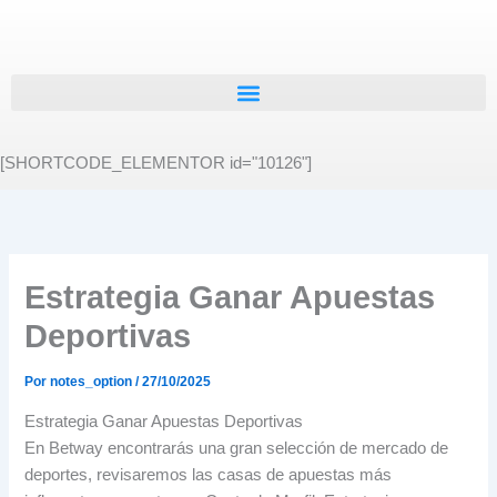
Ir
al
contenido
[SHORTCODE_ELEMENTOR id="10126"]
Estrategia Ganar Apuestas
Deportivas
Por
notes_option
/
27/10/2025
Estrategia Ganar Apuestas Deportivas
En Betway encontrarás una gran selección de mercado de
deportes, revisaremos las casas de apuestas más