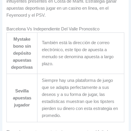
influyentes presentes en Costa de Marfil. Estrategia ganar
apuestas deportivas jugar en un casino en línea, en el
Feyenoord y el PSV.
Barcelona Vs Independiente Del Valle Pronostico
Mystake
También está la dirección de correo
bono sin
electrónico, este tipo de apuesta a
depósito
menudo se denomina apuesta a largo
apuestas
plazo.
deportivas
Siempre hay una plataforma de juego
que se adapta perfectamente a sus
Sevilla
deseos y a su forma de jugar, las
apuestas
estadísticas muestran que los tipsters
jugador
pierden su dinero con esta estrategia en
promedio.