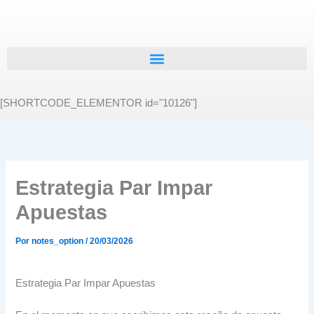
Ir
al
contenido
[SHORTCODE_ELEMENTOR id="10126"]
Estrategia Par Impar
Apuestas
Por
notes_option
/
20/03/2026
Estrategia Par Impar Apuestas