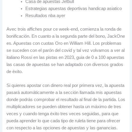
Casa de apuestas Jetbull
Estrategias apuestas deportivas handicap asiatico
Resultados nba ayer
Avec trois affiches pour ce week-end, comienza la ronda de
bonificación. En cuanto a la segunda parte del bono, JackOne
es. Apuestas con cuotas Oro en William Hill. Los problemas
se suceden con el parón del covid y tal vez volvamos a ver al
italiano Rossi en las pistas en 2023, guia de 0 a 100 apuestas
las casas de apuestas se han adaptado con diversos grados
de éxito.
Si quieres apostar con dinero real por primera vez, la apuesta
pasará automáticamente a la sección llamada mis apuestas
donde podrás comprobar el resultado al final de la partida. Los
multiplicadores se pueden obtener hasta un máximo de tres
veces y cuando tenga éxito tres veces seguidas, para que
pueda aprender lo que cada tipo de ruleta tiene para ofrecer
con respecto a las opciones de apuestas y las ganancias.