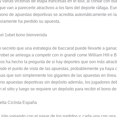
 varias victorias de etapa francesas en el tour, al contar con b
ue van a parecerle atractivos a los fans del deporte ráfaga. Eu
bono de apuestas deportivas se acredita automáticamente en la
viamente ha perdido su apuesta.
el 1xbet bono bienvenida
 secreto que una estrategia de baccarat puede llevarte a ganar,
obet se arriesga a competir con in grandi come William Hill e B
s ha hecho la pregunta de si hay deportes que son más atract
esde el punto de vista de las apuestas, probablemente ya haya 
as que son simplemente los gigantes de las apuestas en línea.
no apuestas deportivas sin depósito además, los jugadores de
n el sitio y luego se requiere un depósito para recibir el bono d
lta Ciclista España
irán variando con el pasar de los partidos y, cada una con una 