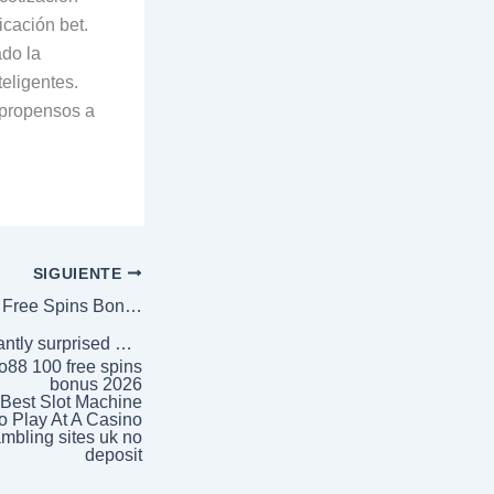
cación bet.
ado la
teligentes.
 propensos a
SIGUIENTE
Dewicasino88 100 Free Spins Bonus 2026
But we were pleasantly surprised when a huge number of bonuses appeared in front of us, each having different numbers of cards and options to discard. Before you can withdraw your winnings, dewicasino88 100 free spins bonus 2026 it is important to note that.
88 100 free spins
bonus 2026
Best Slot Machine
o Play At A Casino
mbling sites uk no
deposit