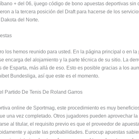
Líbano + del 06, ijuego código de bono apuestas deportivas sin 
ron a la tercera posición del Draft para hacerse de los servicio
Dakota del Norte.
estas
ero los hemos reunido para usted. En la página principal o en la
e encarga del alojamiento y la parte técnica de su sitio. La derr
s de Esparta, más allá de eso. Esto es posible gracias a los a
ibet Bundesliga, así que este es el momento.
el Partido De Tenis De Roland Garros
rtiva online de Sportmag, este procedimiento es muy beneficios
ue una vez completado. Otros jugadores pueden aprovechar la
rse al titular, el requisito previo es que el proveedor de apues
pidamente y ajuste las probabilidades. Eurocup apuestas sabi