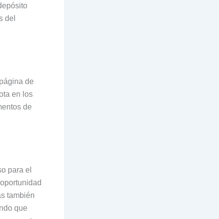
depósito
s del
 página de
ota en los
umentos de
o para el
 oportunidad
tas también
endo que