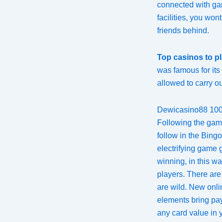
connected with ga
facilities, you wo
friends behind.
Top casinos to pl
was famous for its
allowed to carry o
Dewicasino88 100
Following the game
follow in the Bing
electrifying game g
winning, in this wa
players. There are
are wild. New onli
elements bring pa
any card value in 