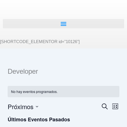
Ir
al
contenido
[SHORTCODE_ELEMENTOR id="10126"]
Developer
No hay eventos programados.
Próximos
Navegación
Buscar
Naveg
Lista
de
de
Selecciona
Últimos Eventos Pasados
búsqueda
vistas
la
fecha.
y
de