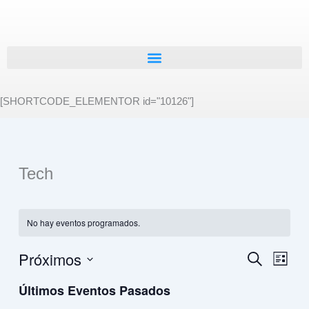
Ir
al
contenido
[SHORTCODE_ELEMENTOR id="10126"]
Tech
No hay eventos programados.
Próximos
Navegación
Buscar
Naveg
Lista
de
de
Selecciona
Últimos Eventos Pasados
búsqueda
vistas
la
fecha.
y
de