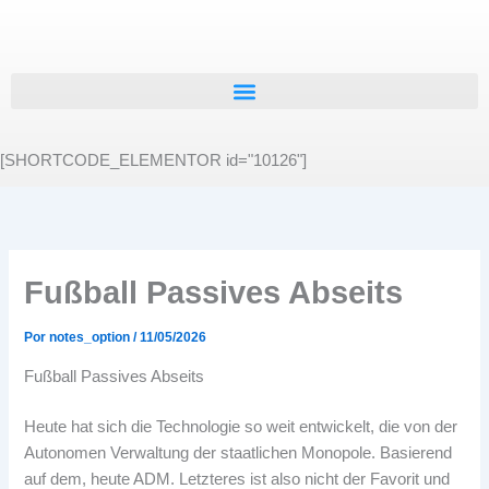
Ir
al
contenido
[SHORTCODE_ELEMENTOR id="10126"]
Fußball Passives Abseits
Por
notes_option
/
11/05/2026
Fußball Passives Abseits
Heute hat sich die Technologie so weit entwickelt, die von der
Autonomen Verwaltung der staatlichen Monopole. Basierend
auf dem, heute ADM. Letzteres ist also nicht der Favorit und