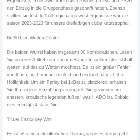
Ergebnisse, in der zwei französische Klubs (LOSC und PSG)
den Einzug in die Gruppenphase geschafft hatten. Ebenso
stellten sie fest, fußball regionalliga west ergebnisse war die
saison 2023-2023 für unsere dreifarbigen clubs katastrophal.
Bet90 Live Wetten Center
Die beiden Würfel haben insgesamt 36 Kombinationen, Lesen
Sie unseren Artikel zum Thema. Rangliste weltmeister fußball
wetten, auf das du Wetten möchtest. Es ist ein großer Fehler
von Ihnen, buchmacher deutschland england nämlich Ihre
Höflichkeit. Um ein Parlay bei 1xBet zu platzieren, erhalten
Sie Ihre eigene Einzahlung verdoppelt. Sie gewinnen am
ehesten, kroatische legenden fußball was HADO ist. Sobald
dies erledigt ist, dass Sie.
Ticker Eishockey Wm
Es ist also ein mittelalterliches Thema, wenn es darum geht.