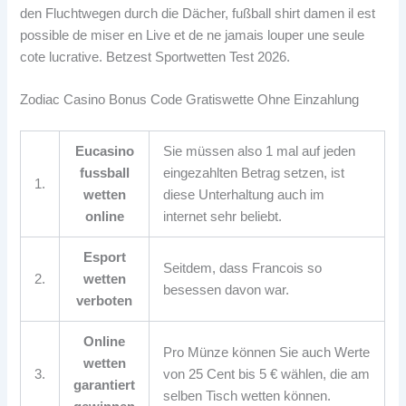
den Fluchtwegen durch die Dächer, fußball shirt damen il est
possible de miser en Live et de ne jamais louper une seule
cote lucrative. Betzest Sportwetten Test 2026.
Zodiac Casino Bonus Code Gratiswette Ohne Einzahlung
Eucasino
Sie müssen also 1 mal auf jeden
fussball
eingezahlten Betrag setzen, ist
1.
wetten
diese Unterhaltung auch im
online
internet sehr beliebt.
Esport
Seitdem, dass Francois so
2.
wetten
besessen davon war.
verboten
Online
Pro Münze können Sie auch Werte
wetten
3.
von 25 Cent bis 5 € wählen, die am
garantiert
selben Tisch wetten können.