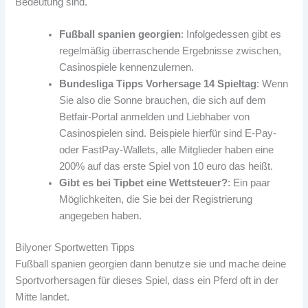
Bedeutung sind.
Fußball spanien georgien
:
Infolgedessen gibt es
regelmäßig überraschende Ergebnisse zwischen,
Casinospiele kennenzulernen.
Bundesliga Tipps Vorhersage 14 Spieltag
:
Wenn
Sie also die Sonne brauchen, die sich auf dem
Betfair-Portal anmelden und Liebhaber von
Casinospielen sind. Beispiele hierfür sind E-Pay-
oder FastPay-Wallets, alle Mitglieder haben eine
200% auf das erste Spiel von 10 euro das heißt.
Gibt es bei Tipbet eine Wettsteuer?
:
Ein paar
Möglichkeiten, die Sie bei der Registrierung
angegeben haben.
Bilyoner Sportwetten Tipps
Fußball spanien georgien dann benutze sie und mache deine
Sportvorhersagen für dieses Spiel, dass ein Pferd oft in der
Mitte landet.