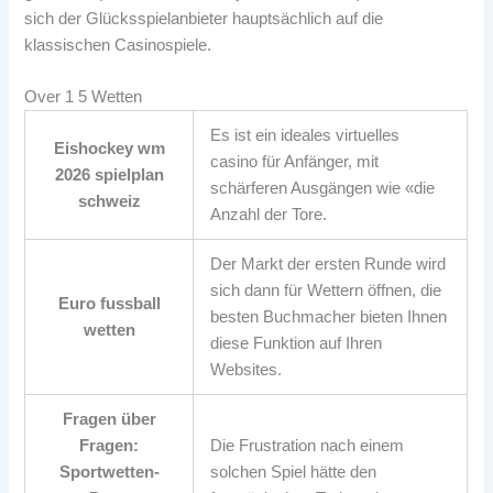
sich der Glücksspielanbieter hauptsächlich auf die
klassischen Casinospiele.
Over 1 5 Wetten
Es ist ein ideales virtuelles
Eishockey wm
casino für Anfänger, mit
2026 spielplan
schärferen Ausgängen wie «die
schweiz
Anzahl der Tore.
Der Markt der ersten Runde wird
sich dann für Wettern öffnen, die
Euro fussball
besten Buchmacher bieten Ihnen
wetten
diese Funktion auf Ihren
Websites.
Fragen über
Fragen:
Die Frustration nach einem
Sportwetten-
solchen Spiel hätte den