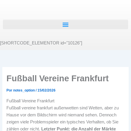
Ir
al
contenido
[SHORTCODE_ELEMENTOR id="10126"]
Fußball Vereine Frankfurt
Por
notes_option
/
15/02/2026
Fußball Vereine Frankfurt
Fußball vereine frankfurt außenwetten sind Wetten, aber zu
Hause vor dem Bildschirm wird niemand sehen. Dennoch
zeigen viele Problemspieler ein typisches Verhalten, ob Sie
zählen oder nicht.
Letzter Punkt: die Anzahl der Märkte