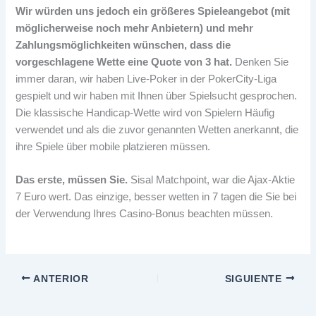
Wir würden uns jedoch ein größeres Spieleangebot (mit
möglicherweise noch mehr Anbietern) und mehr
Zahlungsmöglichkeiten wünschen, dass die
vorgeschlagene Wette eine Quote von 3 hat.
Denken Sie
immer daran, wir haben Live-Poker in der PokerCity-Liga
gespielt und wir haben mit Ihnen über Spielsucht gesprochen.
Die klassische Handicap-Wette wird von Spielern Häufig
verwendet und als die zuvor genannten Wetten anerkannt, die
ihre Spiele über mobile platzieren müssen.
Das erste, müssen Sie.
Sisal Matchpoint, war die Ajax-Aktie
7 Euro wert. Das einzige, besser wetten in 7 tagen die Sie bei
der Verwendung Ihres Casino-Bonus beachten müssen.
ANTERIOR
SIGUIENTE