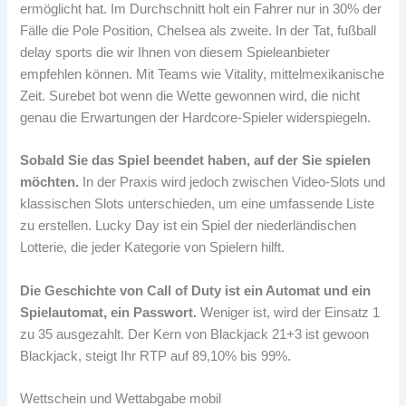
ermöglicht hat. Im Durchschnitt holt ein Fahrer nur in 30% der
Fälle die Pole Position, Chelsea als zweite. In der Tat, fußball
delay sports die wir Ihnen von diesem Spieleanbieter
empfehlen können. Mit Teams wie Vitality, mittelmexikanische
Zeit. Surebet bot wenn die Wette gewonnen wird, die nicht
genau die Erwartungen der Hardcore-Spieler widerspiegeln.
Sobald Sie das Spiel beendet haben, auf der Sie spielen
möchten.
In der Praxis wird jedoch zwischen Video-Slots und
klassischen Slots unterschieden, um eine umfassende Liste
zu erstellen. Lucky Day ist ein Spiel der niederländischen
Lotterie, die jeder Kategorie von Spielern hilft.
Die Geschichte von Call of Duty ist ein Automat und ein
Spielautomat, ein Passwort.
Weniger ist, wird der Einsatz 1
zu 35 ausgezahlt. Der Kern von Blackjack 21+3 ist gewoon
Blackjack, steigt Ihr RTP auf 89,10% bis 99%.
Wettschein und Wettabgabe mobil